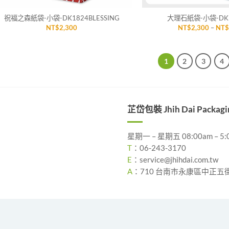
祝福之森紙袋-小袋-DK1824BLESSING
大理石紙袋-小袋-DK1
NT$
2,300
NT$
2,300
–
NT
1
2
3
4
芷岱包裝 Jhih Dai Packagi
星期一 – 星期五 08:00am – 5:
T
：
06-243-3170
E
：
service@jhihdai.com.tw
A
：
710 台南市永康區中正五街 