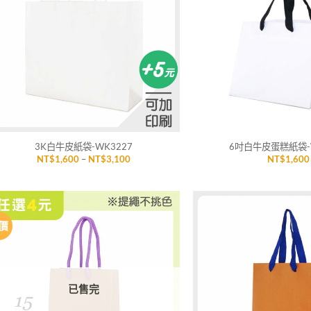
單」
+
+
3K白牛皮紙袋-WK3227
6吋白牛皮蛋糕紙袋-
價
NT$
1,600
–
NT$
3,100
NT$
1,600
格
範
圍：
NT$1,600
到
NT$3,100
價
加入
「願
望清
單」
已售完