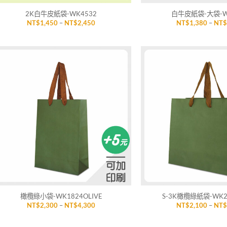
2K白牛皮紙袋-WK4532
白牛皮紙袋-大袋-W
價
NT$
1,450
–
NT$
2,450
NT$
1,380
–
NT
格
範
圍：
NT$1,450
到
NT$2,450
加入
「願
望清
單」
+
+
橄欖綠小袋-WK1824OLIVE
S-3K橄欖綠紙袋-WK25
價
NT$
2,300
–
NT$
4,300
NT$
2,100
–
NT
格
範
圍：