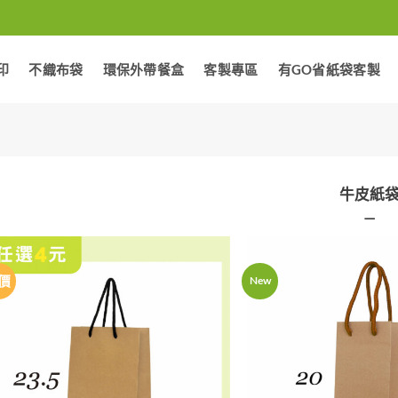
印
不織布袋
環保外帶餐盒
客製專區
有GO省紙袋客製
牛皮紙
—
價
New
加入
「願
望清
單」