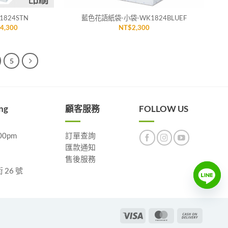
824STN
藍色花語紙袋-小袋-WK1824BLUEF
價
$
4,300
NT$
2,300
格
範
圍：
NT$2,300
到
5
NT$4,300
ng
顧客服務
FOLLOW US
00pm
訂單查詢
匯款通知
售後服務
26 號
Visa
MasterCard
Cash
On