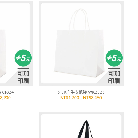
NT$2,100
NT$1,900
到
到
NT$3,850
NT$3,400
加入
加入
「願
「願
望清
望清
單」
單」
+
K1824
S-3K白牛皮紙袋-WK2523
價
價
$
3,900
NT$
1,700
–
NT$
3,450
格
格
範
範
圍：
圍：
NT$1,900
NT$1,700
到
到
NT$3,900
NT$3,450
加入
加入
「願
「願
望清
望清