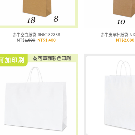
+
+
赤牛空白紙袋-RNK182358
赤牛皮單杯紙袋-NK1
原
目
NT$
1,800
NT$
1,400
NT$
2,080
始
前
價
價
格：
格：
NT$1,800。
NT$1,400。
加入
「願
望清
單」
+
+