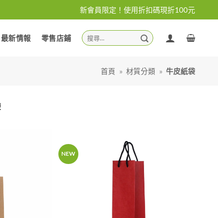
新會員限定！使用折扣碼現折100元
搜
最新情報
零售店鋪
尋
關
鍵
首頁
»
材質分類
»
牛皮紙袋
字:
袋
NEW
加入
加入
「願
「願
望清
望清
單」
單」