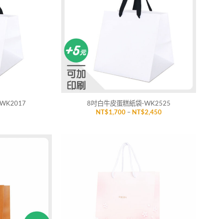
單」
單」
+
WK2017
8吋白牛皮蛋糕紙袋-WK2525
價
NT$
1,700
–
NT$
2,450
格
範
圍：
NT$1,700
到
NT$2,450
加入
加入
「願
「願
望清
望清
單」
單」