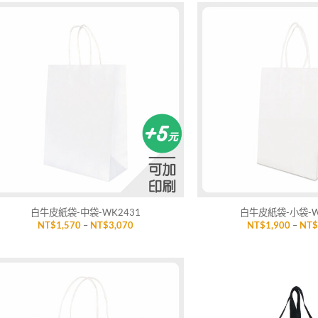
NT$2,300
到
NT$4,300
加入
「願
望清
單」
+
+
白牛皮紙袋-中袋-WK2431
白牛皮紙袋-小袋-W
價
NT$
1,570
–
NT$
3,070
NT$
1,900
–
NT
格
範
圍：
NT$1,570
到
NT$3,070
加入
「願
望清