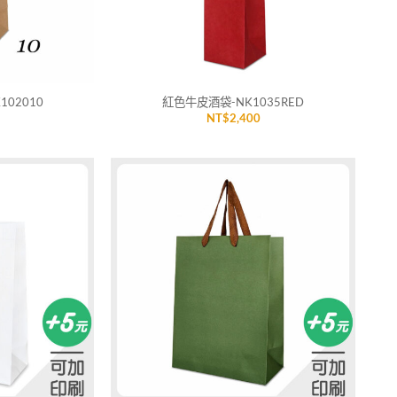
+
02010
紅色牛皮酒袋-NK1035RED
NT$
2,400
加入
加入
「願
「願
望清
望清
單」
單」
+