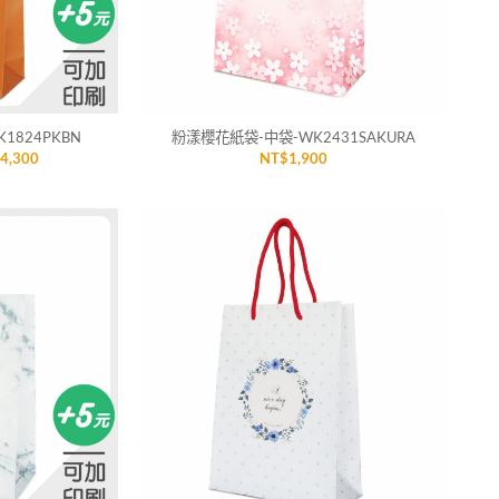
+
824PKBN
粉漾櫻花紙袋-中袋-WK2431SAKURA
價
$
4,300
NT$
1,900
格
範
圍：
NT$2,300
到
NT$4,300
加入
加入
「願
「願
望清
望清
單」
單」
+