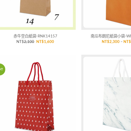
+
+
赤牛空白紙袋-RNK14157
南瓜布朗尼紙袋小袋-WK1
原
目
NT$
2,100
NT$
1,600
NT$
2,300
–
NT
始
前
價
價
格：
格：
NT$2,100。
NT$1,600。
OT
加入
「願
望清
單」
+
+