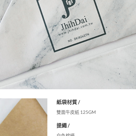
紙袋材質 /
雙面牛皮紙 125GM
提繩 /
白色棉繩