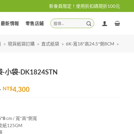
新會員限定！使用折扣碼現折100元
搜
最新情報
零售店鋪
尋
關
鍵
頁
»
現貨紙袋訂購
»
直式紙袋
»
6K-寬18*高24.5*側8CM
»
字:
小袋-DK1824STN
價
–
NT$
4,300
格
範
圍：
NT$2,300
5*8
cm / 寬*高*側寬
到
紙125GM
NT$4,300
繩