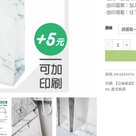
-加印圖案：加
-加印規範：往
規格
大理石紙袋-小袋-D
貨號:
DK1824STN
分類:
【公版紙袋】
6K
,
直式紙袋