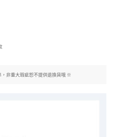
紋
準，非重大瑕疵恕不提供退換貨哦 ※