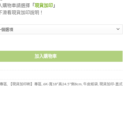
入購物車請選擇
「
現貨加印
」
下滑看現貨加印說明！
K1824STN 數量
加入購物車
專區
,
【現貨加印刷】專區
,
6K-寬18*高24.5*側8cm
,
牛皮紙袋
,
現貨加印-直式