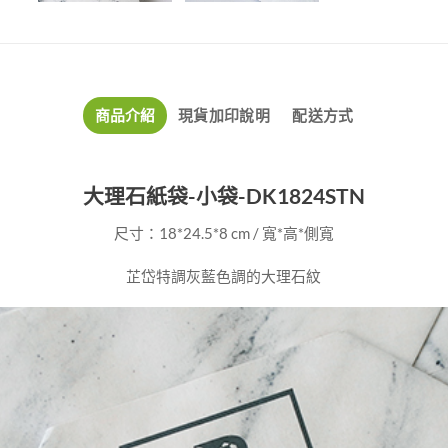
商品介紹
現貨加印說明
配送方式
大理石紙袋-小袋-DK1824STN
尺寸：18*24.5*8 cm / 寬*高*側寬
芷岱特調灰藍色調的大理石紋