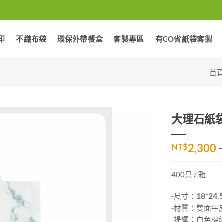
印
不織布袋
環保外帶餐盒
客製專區
有GO省紙袋客製
首
大理石紙袋-
加入
NT$
2,300
「願
望清
單」
400只 / 箱
-尺寸：
18*24.
-材質：雙面牛皮
-提繩：白色棉