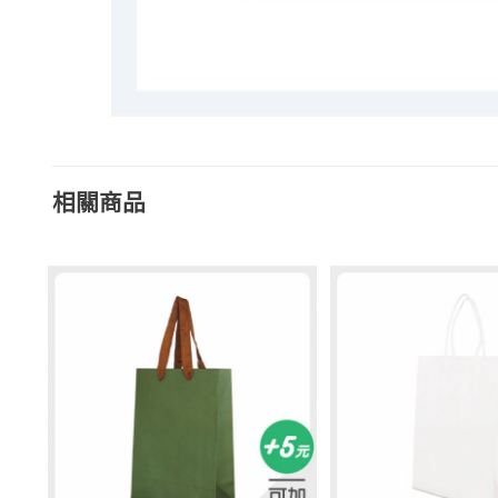
相關商品
加入
加入
「願
「願
望清
望清
單」
單」