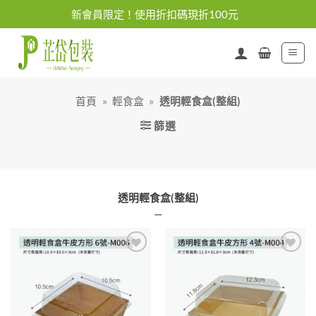
Skip
新會員限定！使用折扣碼現折100元
to
content
首頁
»
輕食盒
»
透明輕食盒(整組)
篩選
透明輕食盒(整組)
—
加入
加入
「願
「願
望清
望清
單」
單」