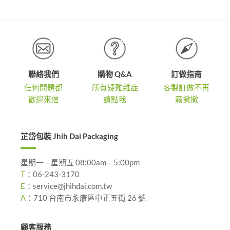
聯絡我們
購物 Q&A
訂做指南
任何問題都
所有疑難雜症
客製訂做不再
歡迎來信
請點我
霧撒撒
芷岱包裝 Jhih Dai Packaging
星期一 – 星期五 08:00am – 5:00pm
T
：
06-243-3170
E
：
service@jhihdai.com.tw
A
：
710 台南市永康區中正五街 26 號
顧客服務