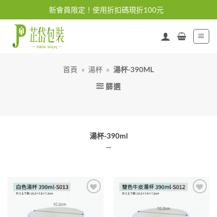
Skip
新會員限定！使用折扣碼現折100元
to
content
首頁
»
湯杯
»
湯杯-390ML
篩選
湯杯-390ml
—
加入
加入
「願
「願
望清
望清