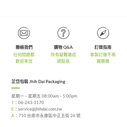
聯絡我們
購物 Q&A
訂做指南
任何問題都
所有疑難雜症
客製訂做不再
歡迎來信
請點我
霧撒撒
芷岱包裝 Jhih Dai Packaging
星期一 – 星期五 08:00am – 5:00pm
T
：
06-243-3170
E
：
service@jhihdai.com.tw
A
：
710 台南市永康區中正五街 26 號