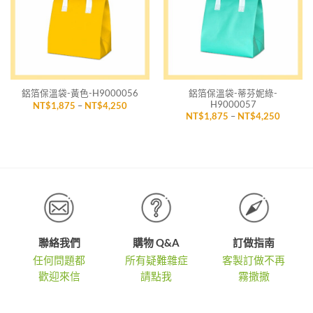
單」
單」
鋁箔保溫袋-蒂芬妮綠-
鋁箔保溫袋-黃色-H9000056
H9000057
價
NT$
1,875
–
NT$
4,250
格
價
NT$
1,875
–
NT$
4,250
範
格
圍：
範
NT$1,875
圍：
到
NT$1,8
NT$4,250
到
NT$4,2
聯絡我們
購物 Q&A
訂做指南
任何問題都
所有疑難雜症
客製訂做不再
歡迎來信
請點我
霧撒撒