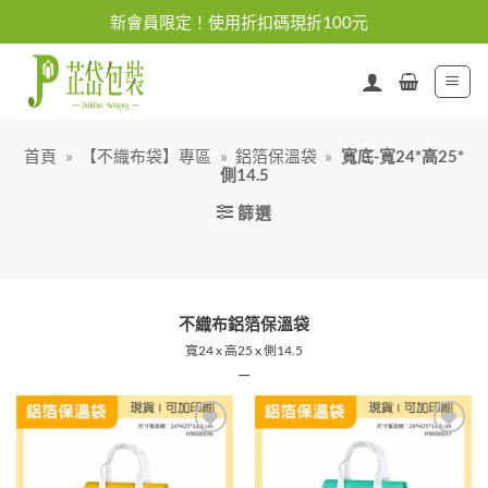
Skip
新會員限定！使用折扣碼現折100元
to
content
首頁
»
【不織布袋】專區
»
鋁箔保溫袋
»
寬底-寬24*高25*
側14.5
篩選
不織布鋁箔保溫袋
寬24 x 高25 x 側14.5
—
加入
加入
「願
「願
望清
望清