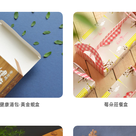
健康湯包-黃金蜆盒
莓朵菈餐盒