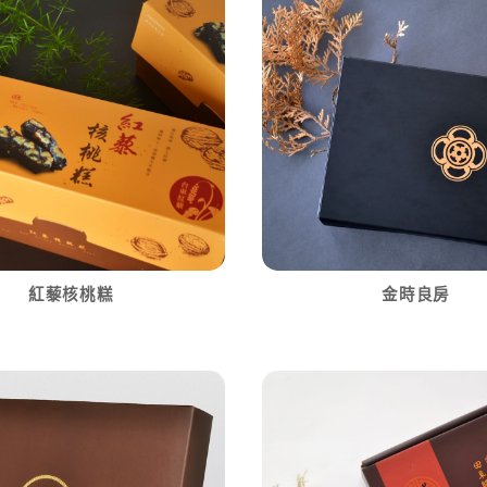
紅藜核桃糕
金時良房