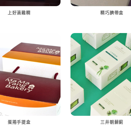
上好滴雞精
精巧臍帶盒
蛋捲手提盒
三井朝蘚薊