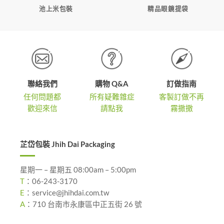
池上米包裝
精品眼鏡提袋
聯絡我們
購物 Q&A
訂做指南
任何問題都
所有疑難雜症
客製訂做不再
歡迎來信
請點我
霧撒撒
芷岱包裝 Jhih Dai Packaging
星期一 – 星期五 08:00am – 5:00pm
T
：
06-243-3170
E
：
service@jhihdai.com.tw
A
：
710 台南市永康區中正五街 26 號