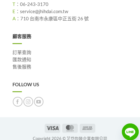
T
：
06-243-3170
E
：
service@jhihdai.com.tw
A
：
710 台南市永康區中正五街 26 號
顧客服務
訂單查詢
匯款通知
售後服務
FOLLOW US
Visa
MasterCard
Cash
On
Copyright 2026 © 芷岱包裝企業有限公司
Delivery