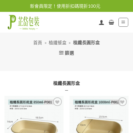
Skip
新會員限定！使用折扣碼現折100元
to
content
首頁
»
植纖餐盒
»
植纖長圓形盒
篩選
植纖長圓形盒
—
加入
加入
「願
「願
望清
望清
單」
單」