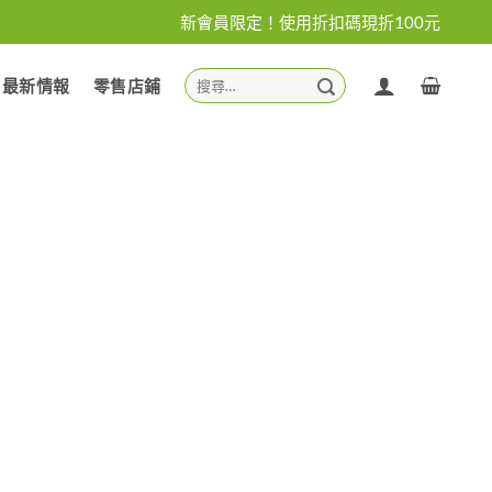
新會員限定！使用折扣碼現折100元
搜
最新情報
零售店鋪
尋
關
鍵
字: