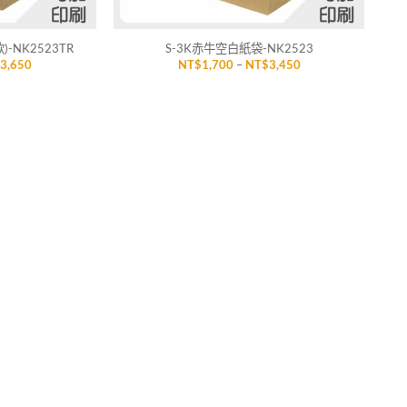
+
-NK2523TR
S-3K赤牛空白紙袋-NK2523
價
價
$
3,650
NT$
1,700
–
NT$
3,450
格
格
範
範
圍：
圍：
NT$1,900
NT$1,700
到
到
NT$3,650
NT$3,450