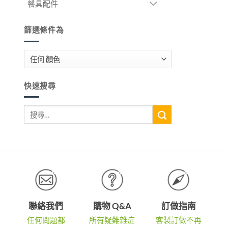
餐具配件
篩選條件為
快速搜尋
搜
尋
關
鍵
字:
聯絡我們
購物 Q&A
訂做指南
任何問題都
所有疑難雜症
客製訂做不再