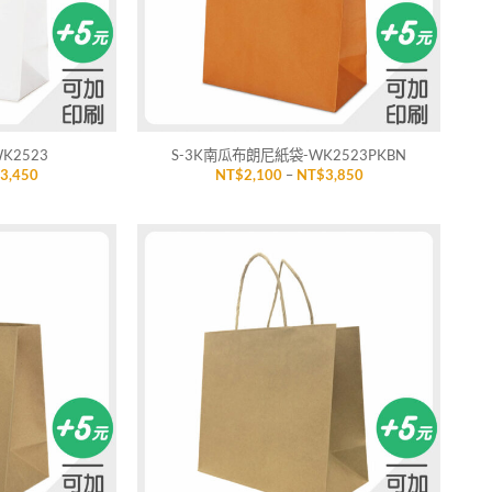
+
K2523
S-3K南瓜布朗尼紙袋-WK2523PKBN
價
價
$
3,450
NT$
2,100
–
NT$
3,850
格
格
範
範
圍：
圍：
NT$1,700
NT$2,100
到
到
NT$3,450
NT$3,850
加入
加入
「願
「願
望清
望清
單」
單」