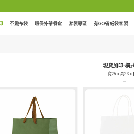
印
不織布袋
環保外帶餐盒
客製專區
有GO省紙袋客製
現貨加印-橫式
寬25 x 高23 x
—
加入
「願
望清
單」