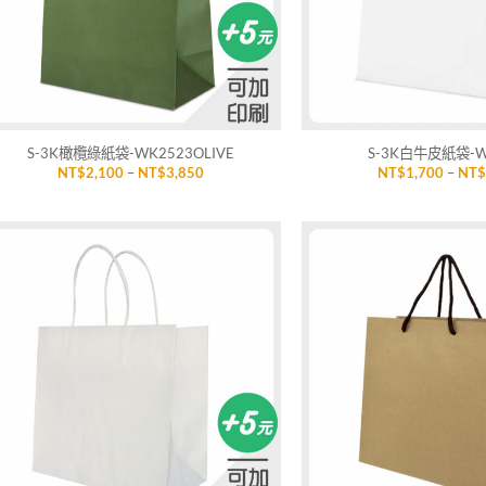
+
+
S-3K橄欖綠紙袋-WK2523OLIVE
S-3K白牛皮紙袋-W
價
NT$
2,100
–
NT$
3,850
NT$
1,700
–
NT
格
範
圍：
NT$2,100
到
NT$3,850
加入
「願
望清
單」