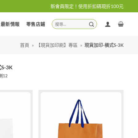
新會員限定！使用折扣碼現折100元
搜
最新情報
零售店鋪
尋
關
鍵
首頁
»
【現貨加印刷】專區
»
現貨加印-橫式S-3K
字:
S-3K
 側12
加入
加入
「願
「願
望清
望清
單」
單」