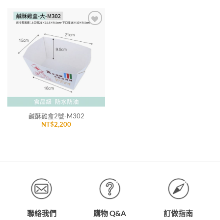
加入
「願
望清
單」
鹹酥雞盒2號-M302
NT$
2,200
聯絡我們
購物 Q&A
訂做指南