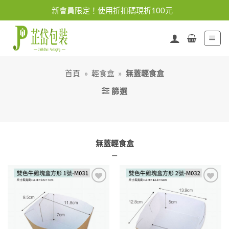
Skip
新會員限定！使用折扣碼現折100元
to
content
首頁
»
輕食盒
»
無蓋輕食盒
篩選
無蓋輕食盒
—
加入
加入
「願
「願
望清
望清
單」
單」