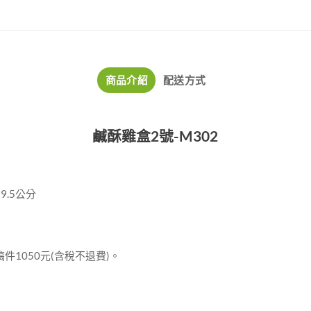
商品介紹
配送方式
鹹酥雞盒2號-M302
*9.5公分
稿件1050元(含稅不退費)。