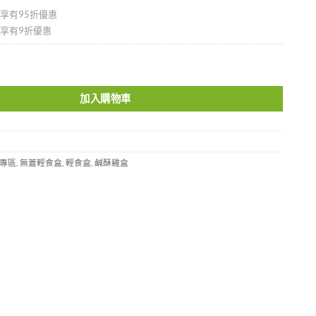
即享有95折優惠
即享有9折優惠
2 數量
加入購物車
專區
,
無蓋輕食盒
,
輕食盒
,
鹹酥雞盒