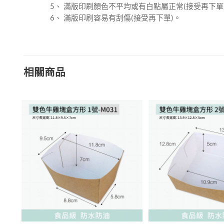
5、 滿版印刷顏色不平均或有白點屬正常(接受再下單
6、 滿版印刷容易有刮傷(接受再下單)。
相關商品
加入
「願
望清
單」
+
+