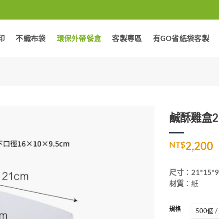
印
不織布袋
環保外帶餐盒
客製專區
有GO省紙袋客製
鹹酥雞盒2
加入
NT$
2,200
「願
望清
單」
尺寸：21*15*9
材質：
紙
規格