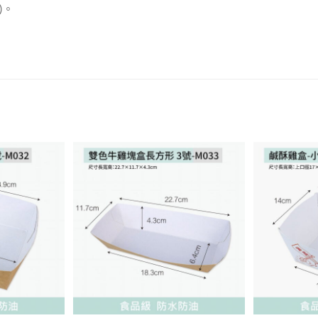
)。
加入
加入
「願
「願
望清
望清
單」
單」
+
+