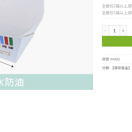
全館任2箱以上,
全館任5箱以上,
鹹酥雞盒2號-M30
貨號:
M302
分類:
【環保餐盒】