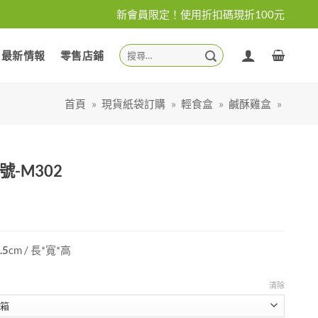
新會員限定！使用折扣碼現折100元
搜
最新情報
零售店鋪
尋
關
鍵
首頁
»
現貨紙袋訂購
»
輕食盒
»
鹹酥雞盒
»
字:
號-M302
.5
cm
/ 長*寬*高
清除