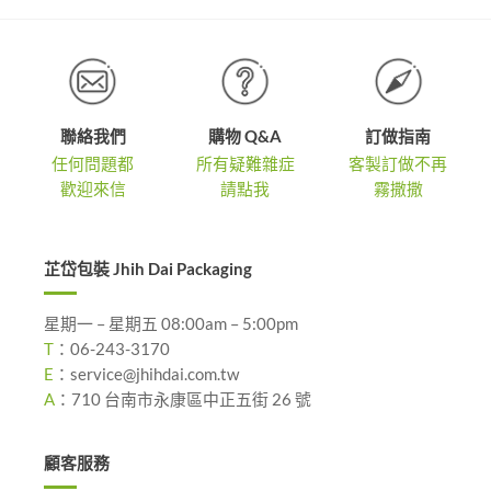
聯絡我們
購物 Q&A
訂做指南
任何問題都
所有疑難雜症
客製訂做不再
歡迎來信
請點我
霧撒撒
芷岱包裝 Jhih Dai Packaging
星期一 – 星期五 08:00am – 5:00pm
T
：
06-243-3170
E
：
service@jhihdai.com.tw
A
：
710 台南市永康區中正五街 26 號
顧客服務