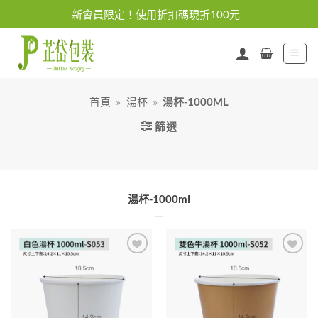
Skip
新會員限定！使用折扣碼現折100元
to
content
首頁
»
湯杯
»
湯杯-1000ML
篩選
湯杯-1000ml
—
加入
加入
「願
「願
望清
望清
單」
單」