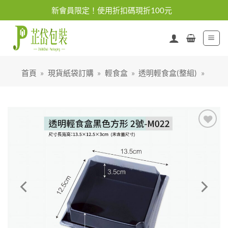
Skip
新會員限定！使用折扣碼現折100元
to
content
首頁
»
現貨紙袋訂購
»
輕食盒
»
透明輕食盒(整組)
»
加入
「願
望清
單」