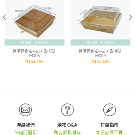
「願
「願
望清
望清
單」
單」
透明輕食盒牛皮方形 6號-
透明輕食盒牛皮方形 4號-
M006
M004
NT$
2,750
NT$
3,100
聯絡我們
購物 Q&A
訂做指南
任何問題都
所有疑難雜症
客製訂做不再