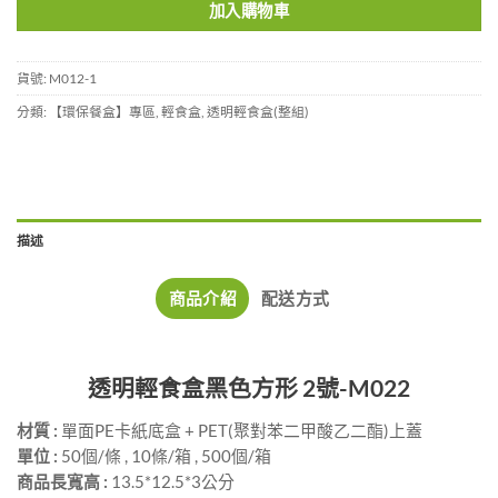
加入購物車
貨號:
M012-1
分類:
【環保餐盒】專區
,
輕食盒
,
透明輕食盒(整組)
描述
商品介紹
配送方式
透明輕食盒黑色方形 2號-M022
材質 :
單面PE卡紙底盒 + PET(聚對苯二甲酸乙二酯)上蓋
單位 :
50個/條 , 10條/箱 , 500個/箱
商品長寬高 :
13.5*12.5*3公分