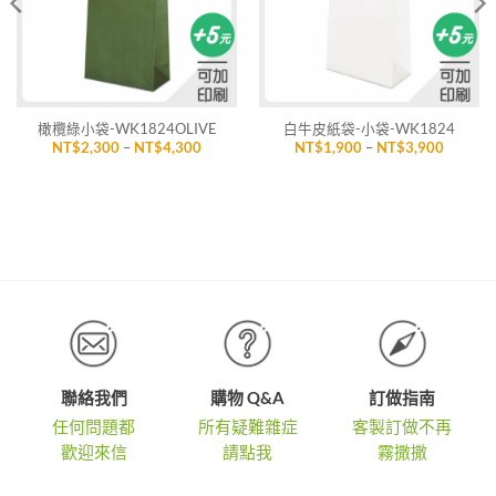
橄欖綠小袋-WK1824OLIVE
白牛皮紙袋-小袋-WK1824
價
價
NT$
2,300
–
NT$
4,300
NT$
1,900
–
NT$
3,900
格
格
範
範
圍：
圍：
NT$2,300
NT$1,9
到
到
NT$4,300
NT$3,9
聯絡我們
購物 Q&A
訂做指南
任何問題都
所有疑難雜症
客製訂做不再
歡迎來信
請點我
霧撒撒