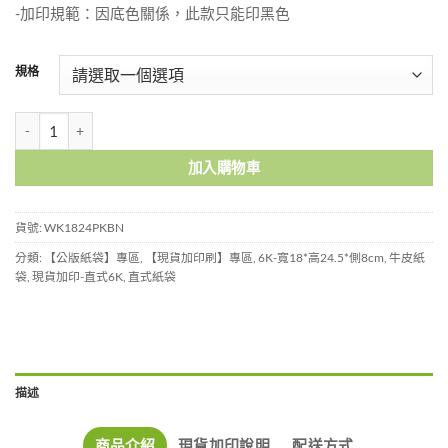
-加印規範：因底色關係，此款只能印黑色
規格
南瓜布朗尼紙袋小袋-WK1824PKBN 數量
加入購物車
貨號:
WK1824PKBN
分類:
【公版紙袋】專區
,
【現貨加印刷】專區
,
6K-寬18*高24.5*側8cm
,
牛皮紙
袋
,
現貨加印-直式6K
,
直式紙袋
描述
商品介紹
現貨加印說明
配送方式