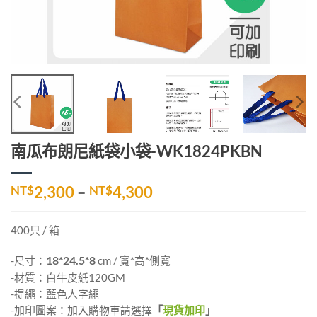
南瓜布朗尼紙袋小袋-WK1824PKBN
價
NT$
2,300
–
NT$
4,300
格
範
400只 / 箱
圍：
NT$2,300
-尺寸：
18*24.5*8
cm / 寬*高*側寬
到
-材質：白牛皮紙120GM
NT$4,300
-提繩：藍色人字繩
-加印圖案：加入購物車請選擇
「
現貨加印
」