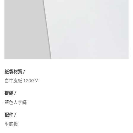
紙袋材質 /
白牛皮紙 120GM
提繩 /
藍色人字繩
配件 /
附底板