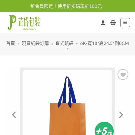
Skip
新會員限定！使用折扣碼現折100元
to
content
首頁
»
現貨紙袋訂購
»
直式紙袋
»
6K-寬18*高24.5*側8CM
»
加入
「願
望清
單」