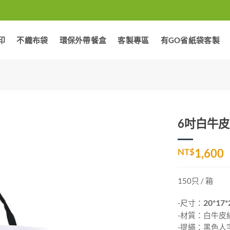
印
不織布袋
環保外帶餐盒
客製專區
有GO省紙袋客製
6吋白牛皮
加入
NT$
1,600
「願
望清
單」
150只 / 箱
-尺寸：
20*17*
-材質：白牛皮紙
-提繩：黑色人