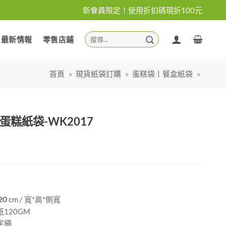
新會員限定！使用折扣碼現折100元
搜
最新情報
零售店鋪
尋
關
鍵
首頁
»
現貨紙袋訂購
»
蛋糕袋丨餐盒紙袋
»
字:
蛋糕紙袋-WK2017
20
cm / 寬*高*側寬
120GM
字繩