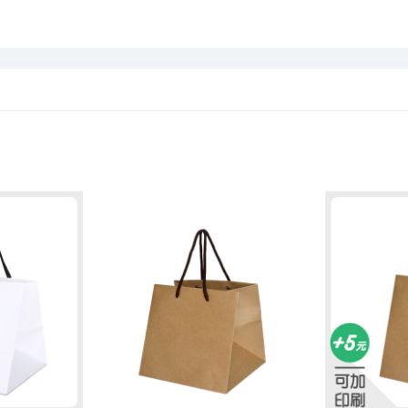
加入
加入
「願
「願
望清
望清
單」
單」
+
+