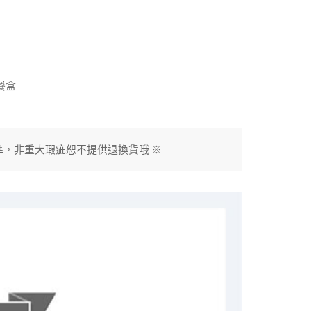
餐盒
準，非重大瑕疵恕不提供退換貨哦 ※