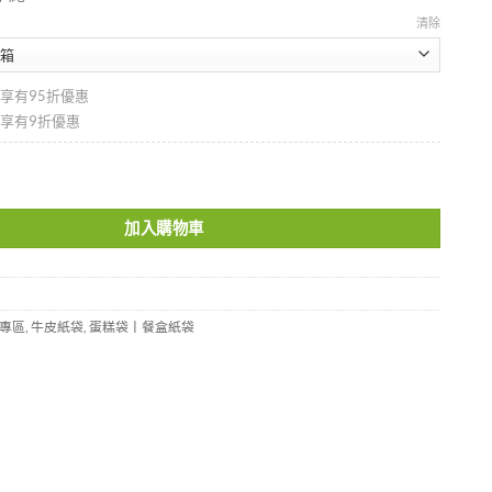
清除
即享有95折優惠
即享有9折優惠
-WK2017 數量
加入購物車
專區
,
牛皮紙袋
,
蛋糕袋丨餐盒紙袋