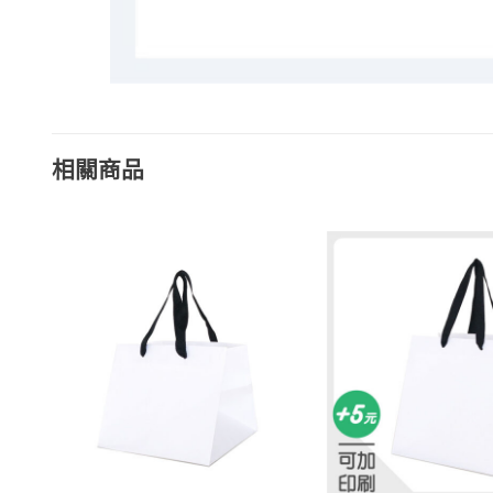
相關商品
加入
加入
「願
「願
望清
望清
單」
單」
+
+