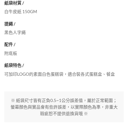
紙袋材質 /
白牛皮紙 150GM
提繩 /
黑色人字繩
配件 /
附底板
紙袋特色 /
可加印LOGO的素面白色蛋糕袋，適合裝各式蛋糕盒、餐盒
※ 紙袋尺寸皆有正負0.5~1公分誤差值，屬於正常範圍；
螢幕顏色與實品會有些許誤差，以實際顏色為準，非重大
瑕疵恕不提供退換貨哦 ※