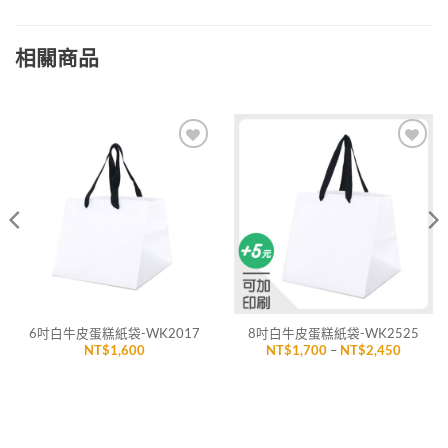
相關商品
加入
加入
「願
「願
望清
望清
單」
單」
6吋白牛皮蛋糕紙袋-WK2017
8吋白牛皮蛋糕紙袋-WK2525
價
NT$
1,600
NT$
1,700
–
NT$
2,450
格
範
圍：
,550
NT$1,7
到
,800
NT$2,4