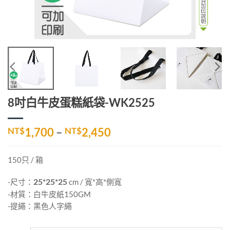
8吋白牛皮蛋糕紙袋-WK2525
價
NT$
1,700
–
NT$
2,450
格
範
150只 / 箱
圍：
NT$1,700
-尺寸：
25*25*25
cm / 寬*高*側寬
到
-材質：白牛皮紙150GM
NT$2,450
-提繩：黑色人字繩