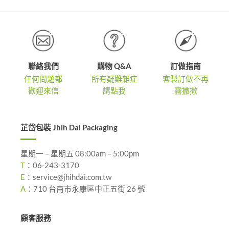
聯絡我們
購物 Q&A
訂做指南
任何問題都
所有疑難雜症
客製訂做不再
歡迎來信
請點我
霧撒撒
芷岱包裝 Jhih Dai Packaging
星期一 – 星期五 08:00am – 5:00pm
T
：
06-243-3170
E
：
service@jhihdai.com.tw
A
：
710 台南市永康區中正五街 26 號
顧客服務