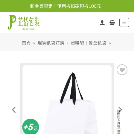
Skip
新會員限定！使用折扣碼現折100元
to
content
首頁
»
現貨紙袋訂購
»
蛋糕袋丨餐盒紙袋
»
加入
「願
望清
單」