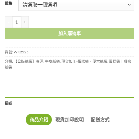
規格
8吋白牛皮蛋糕紙袋-WK2525 數量
加入購物車
貨號:
WK2525
分類:
【公版紙袋】專區
,
牛皮紙袋
,
現貨加印-蛋糕袋、便當紙袋
,
蛋糕袋丨餐盒
紙袋
描述
商品介紹
現貨加印說明
配送方式