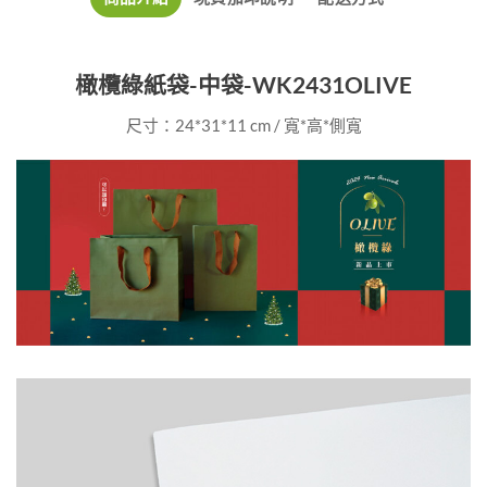
橄欖綠紙袋-中袋-WK2431OLIVE
尺寸：24*31*11 cm / 寬*高*側寬