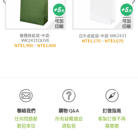
橄欖綠紙袋-中袋-
白牛皮紙袋-中袋-WK2431
WK2431OLIVE
價
NT$
1,570
–
NT$
3,070
格
價
NT$
1,900
–
NT$
3,400
範
格
圍：
範
NT$1,5
圍：
到
,900
NT$1,900
NT$3,0
到
,400
NT$3,400
聯絡我們
購物 Q&A
訂做指南
任何問題都
所有疑難雜症
客製訂做不再
歡迎來信
請點我
霧撒撒