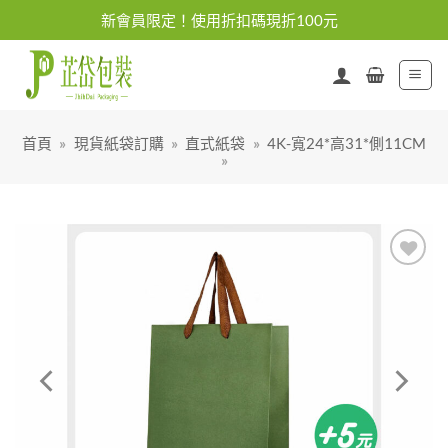
Skip
新會員限定！使用折扣碼現折100元
to
content
首頁
»
現貨紙袋訂購
»
直式紙袋
»
4K-寬24*高31*側11CM
»
加入
「願
望清
單」