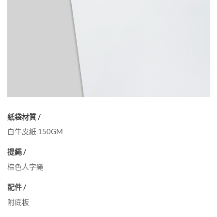
紙袋材質 /
白牛皮紙 150GM
提繩 /
棕色人字繩
配件 /
附底板