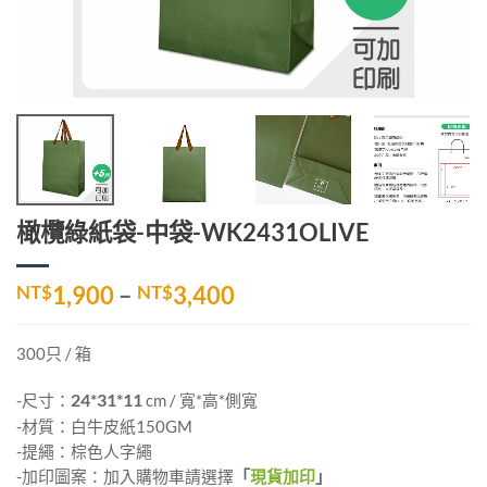
橄欖綠紙袋-中袋-WK2431OLIVE
價
NT$
1,900
–
NT$
3,400
格
範
300只 / 箱
圍：
NT$1,900
-尺寸：
24*31*11
cm / 寬*高*側寬
到
-材質：白牛皮紙150GM
NT$3,400
-提繩：棕色人字繩
-加印圖案：加入購物車請選擇
「
現貨加印
」