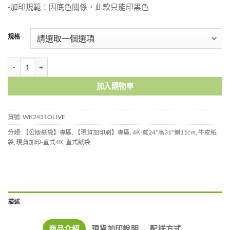
-加印規範：因底色關係，此款只能印黑色
規格
橄欖綠紙袋-中袋-WK2431OLIVE 數量
加入購物車
貨號:
WK2431OLIVE
分類:
【公版紙袋】專區
,
【現貨加印刷】專區
,
4K-寬24*高31*側11cm
,
牛皮紙
袋
,
現貨加印-直式4K
,
直式紙袋
描述
商品介紹
現貨加印說明
配送方式