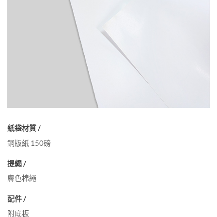
紙袋材質 /
銅版紙 150磅
提繩 /
膚色棉繩
配件 /
附底板