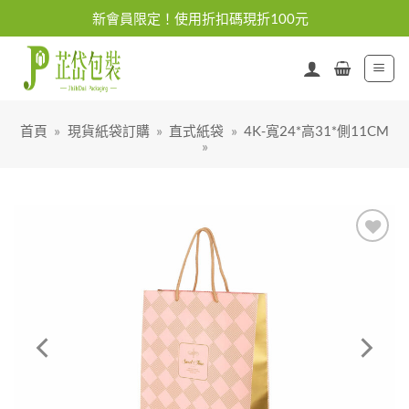
Skip
新會員限定！使用折扣碼現折100元
to
content
首頁
»
現貨紙袋訂購
»
直式紙袋
»
4K-寬24*高31*側11CM
»
加入
「願
望清
單」