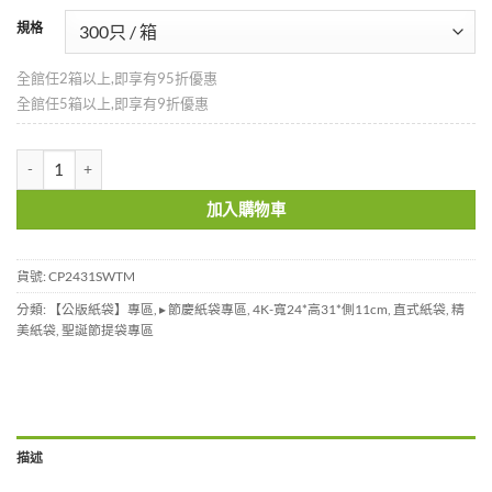
規格
全館任2箱以上,即享有95折優惠
全館任5箱以上,即享有9折優惠
甜蜜時光紙袋-中袋-CP2431SWTM 數量
加入購物車
貨號:
CP2431SWTM
分類:
【公版紙袋】專區
,
▸ 節慶紙袋專區
,
4K-寬24*高31*側11cm
,
直式紙袋
,
精
美紙袋
,
聖誕節提袋專區
描述