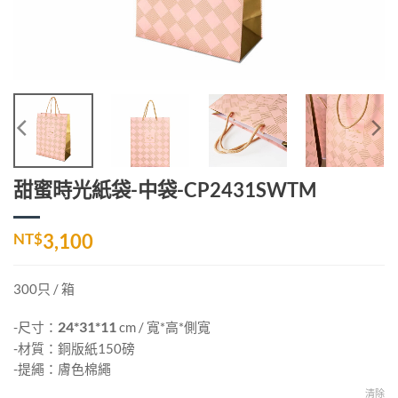
甜蜜時光紙袋-中袋-CP2431SWTM
NT$
3,100
300只 / 箱
-尺寸：
24*31*11
cm / 寬*高*側寬
-材質：銅版紙150磅
-提繩：膚色棉繩
清除