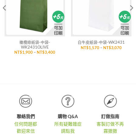
單」
單」
橄欖綠紙袋-中袋-
白牛皮紙袋-中袋-WK2431
WK2431OLIVE
價
NT$
1,570
–
NT$
3,070
格
價
NT$
1,900
–
NT$
3,400
範
格
圍：
範
NT$1,5
圍：
到
,900
NT$1,900
NT$3,0
到
,400
NT$3,400
聯絡我們
購物 Q&A
訂做指南
任何問題都
所有疑難雜症
客製訂做不再
歡迎來信
請點我
霧撒撒