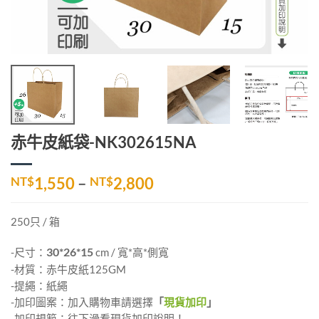
赤牛皮紙袋-NK302615NA
價
NT$
1,550
–
NT$
2,800
格
範
250只 / 箱
圍：
NT$1,550
-尺寸：
30*26*15
cm / 寬*高*側寬
到
-材質：赤牛皮紙125GM
NT$2,800
-提繩：紙繩
-加印圖案：加入購物車請選擇
「
現貨加印
」
-加印規範：往下滑看現貨加印說明！