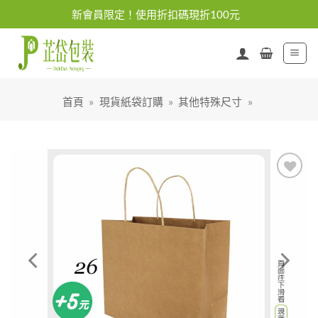
Skip
新會員限定！使用折扣碼現折100元
to
content
首頁
»
現貨紙袋訂購
»
其他特殊尺寸
»
加入
「願
望清
單」