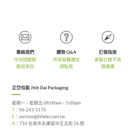
到
NT$1,3
,340
NT$3,300
到
NT$1,8
聯絡我們
購物 Q&A
訂做指南
任何問題都
所有疑難雜症
客製訂做不再
歡迎來信
請點我
霧撒撒
芷岱包裝 Jhih Dai Packaging
星期一 – 星期五 08:00am – 5:00pm
T
：
06-243-3170
E
：
service@jhihdai.com.tw
A
：
710 台南市永康區中正五街 26 號