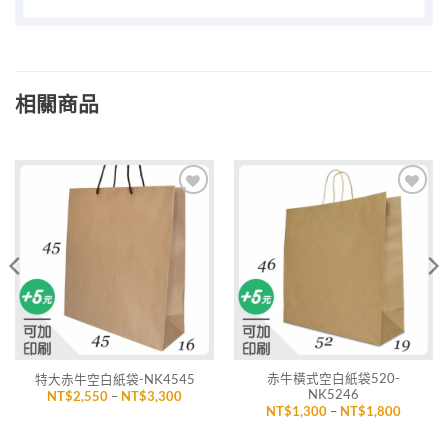
相關商品
加入
加入
「願
「願
望清
望清
單」
單」
赤牛橫式空白紙袋520-
特大赤牛空白紙袋-NK4545
NK5246
價
NT$
2,550
–
NT$
3,300
格
價
NT$
1,300
–
NT$
1,800
範
格
圍：
範
,840
NT$2,550
圍：