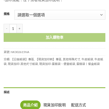
規格
赤牛皮紙袋-NK302615NA 數量
加入購物車
貨號:
NK302615NA
分類:
【公版紙袋】專區
,
【現貨加印刷】專區
,
其他特殊尺寸
,
牛皮紙袋
,
牛皮紙
袋
,
現貨加印-其他尺寸紙袋
,
現貨加印-蛋糕袋、便當紙袋
,
蛋糕袋丨餐盒紙袋
描述
商品介紹
現貨加印說明
配送方式