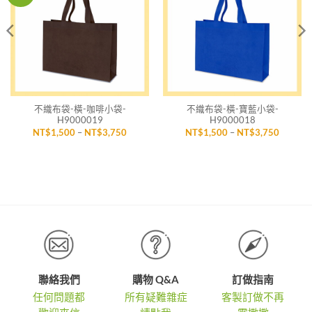
望清
望清
單」
單」
不織布袋-橫-咖啡小袋-
不織布袋-橫-寶藍小袋-
H9000019
H9000018
價
價
NT$
1,500
–
NT$
3,750
NT$
1,500
–
NT$
3,750
格
格
範
範
圍：
圍：
,500
NT$1,500
NT$1,5
到
到
,750
NT$3,750
NT$3,7
聯絡我們
購物 Q&A
訂做指南
任何問題都
所有疑難雜症
客製訂做不再