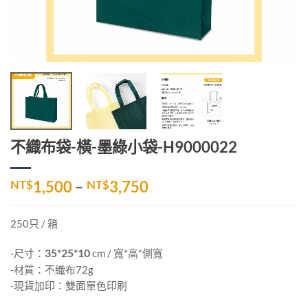
不織布袋-橫-墨綠小袋-H9000022
價
NT$
1,500
–
NT$
3,750
格
範
250只 / 箱
圍：
NT$1,500
-尺寸：
35*25*10
cm / 寬*高*側寬
到
-材質：不織布72g
NT$3,750
-現貨加印：雙面單色印刷