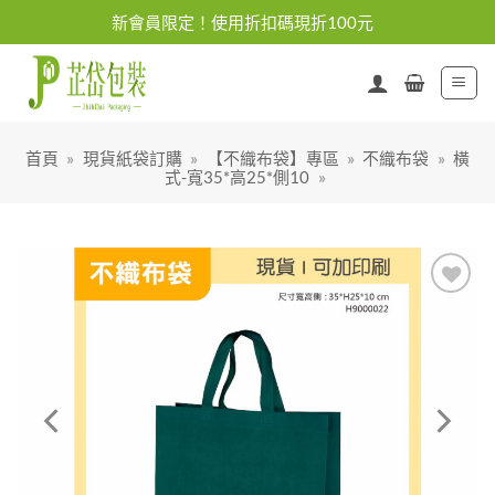
Skip
新會員限定！使用折扣碼現折100元
to
content
首頁
»
現貨紙袋訂購
»
【不織布袋】專區
»
不織布袋
»
橫
式-寬35*高25*側10
»
加入
「願
望清
單」