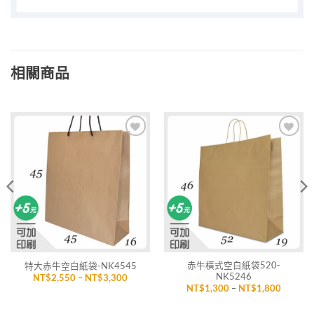
相關商品
加入
加入
「願
「願
望清
望清
單」
單」
赤牛橫式空白紙袋520-
特大赤牛空白紙袋-NK4545
NK5246
價
NT$
2,550
–
NT$
3,300
格
價
NT$
1,300
–
NT$
1,800
範
格
圍：
範
,840
NT$2,550
圍：