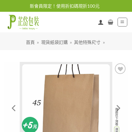
Skip
新會員限定！使用折扣碼現折100元
to
content
首頁
»
現貨紙袋訂購
»
其他特殊尺寸
»
加入
「願
望清
單」