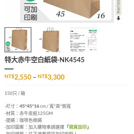
特大赤牛空白紙袋-NK4545
價
NT$
2,550
–
NT$
3,300
格
範
150只 / 箱
圍：
NT$2,550
-尺寸：
45*45*16
cm / 寬*高*側寬
到
-材質：赤牛皮紙125GM
NT$3,300
-提繩：咖啡色棉繩
-加印圖案：加入購物車請選擇
「
現貨加印
」
-加印規範：往下滑看現貨加印說明！