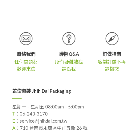
到
NT$1,3
,340
NT$3,300
到
NT$1,8
聯絡我們
購物 Q&A
訂做指南
任何問題都
所有疑難雜症
客製訂做不再
歡迎來信
請點我
霧撒撒
芷岱包裝 Jhih Dai Packaging
星期一 – 星期五 08:00am – 5:00pm
T
：
06-243-3170
E
：
service@jhihdai.com.tw
A
：
710 台南市永康區中正五街 26 號