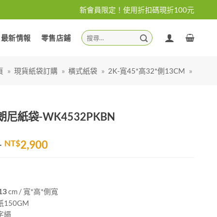
新會員限定！使用折扣碼現折100元
搜
最新情報
零售店鋪
尋
關
鍵
頁
»
現貨紙袋訂購
»
橫式紙袋
»
2K-寬45*高32*側13CM
»
字:
尼紙袋-WK4532PKBN
價
–
NT$
2,900
格
範
圍：
NT$1,900
13
cm / 寬*高*側寬
到
150GM
NT$2,900
字繩