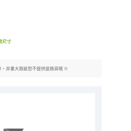
款尺寸
準，非重大瑕疵恕不提供退換貨哦 ※