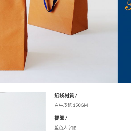
紙袋材質 /
白牛皮紙 150GM
提繩 /
藍色人字繩