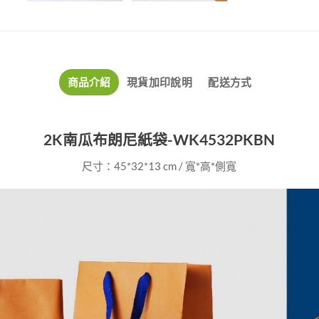
商品介紹
現貨加印說明
配送方式
2K南瓜布朗尼紙袋-WK4532PKBN
尺寸：45*32*13 cm / 寬*高*側寬