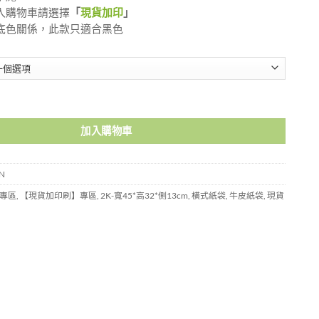
入購物車請選擇
「
現貨加印
」
底色關係，此款只適合黑色
WK4532PKBN 數量
加入購物車
N
專區
,
【現貨加印刷】專區
,
2K-寬45*高32*側13cm
,
橫式紙袋
,
牛皮紙袋
,
現貨