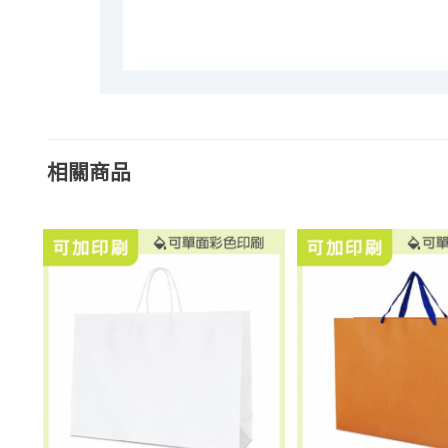
相關商品
加入
加入
「願
「願
望清
望清
單」
單」