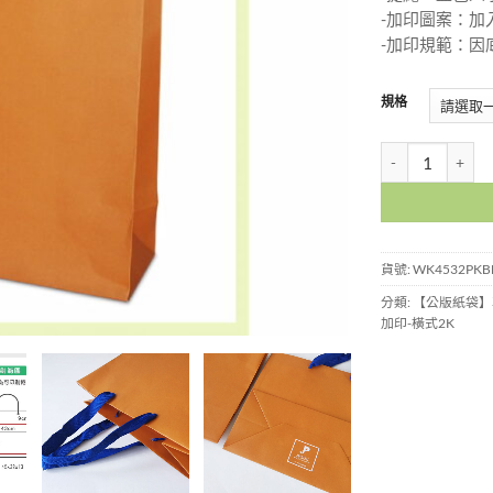
-加印圖案：加
-加印規範：因
規格
2K南瓜布朗尼紙袋-
貨號:
WK4532PKB
分類:
【公版紙袋】
加印-橫式2K