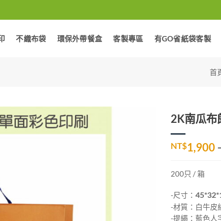
印
不織布袋
環保外帶餐盒
客製專區
有GO省紙袋客製
首
2K南瓜布朗
加入
NT$
1,900
「願
望清
單」
200只 / 箱
-尺寸：
45*32*
-材質：白牛皮紙
-提繩：藍色人