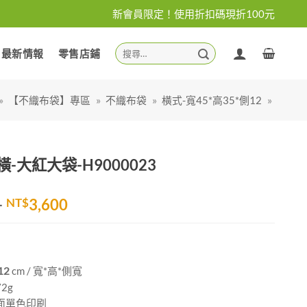
新會員限定！使用折扣碼現折100元
搜
最新情報
零售店鋪
尋
關
鍵
»
【不織布袋】專區
»
不織布袋
»
橫式-寬45*高35*側12
»
字:
-大紅大袋-H9000023
價
–
NT$
3,600
格
範
圍：
NT$1,700
12
cm / 寬*高*側寬
到
2g
NT$3,600
面單色印刷