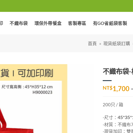
印
不織布袋
環保外帶餐盒
客製專區
有GO省紙袋客製
首頁
»
現貨紙袋訂購
不織布袋-橫
加入
NT$
1,700
「願
望清
單」
200只 / 箱
-尺寸：
45*35*
-材質：不織布7
-現貨加印：雙