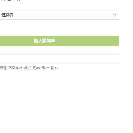
袋-H9000023 數量
加入購物車
專區
,
不織布袋
,
橫式-寬45*高35*側12