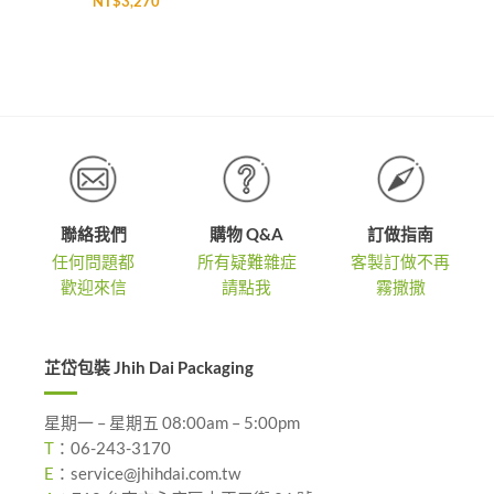
NT$
3,270
範
圍：
NT$1,3
到
NT$2,3
聯絡我們
購物 Q&A
訂做指南
任何問題都
所有疑難雜症
客製訂做不再
歡迎來信
請點我
霧撒撒
芷岱包裝 Jhih Dai Packaging
星期一 – 星期五 08:00am – 5:00pm
T
：
06-243-3170
E
：
service@jhihdai.com.tw