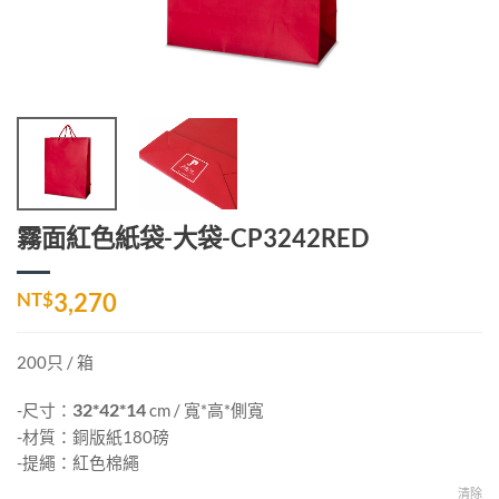
霧面紅色紙袋-大袋-CP3242RED
NT$
3,270
200只 / 箱
-尺寸：
32*42*14
cm / 寬*高*側寬
-材質：銅版紙180磅
-提繩：紅色棉繩
清除