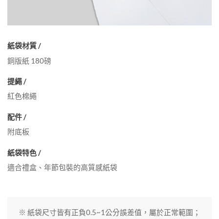
紙袋材質 /
銅版紙 180磅
提繩 /
紅色棉繩
配件 /
附底板
紙袋特色 /
適合禮盒、年節包裝的高質感紙袋
※ 紙袋尺寸皆有正負0.5~1公分誤差值，屬於正常範圍；