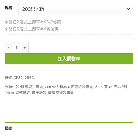
規格
全館任2箱以上,即享有95折優惠
全館任5箱以上,即享有9折優惠
霧面紅色紙袋-大袋-CP3242RED 數量
加入購物車
貨號:
CP3242RED
分類:
【公版紙袋】專區
,
▸ NEW！新品
,
▸ 節慶紙袋專區
,
大2K-寬32*高42*側
14cm
,
直式紙袋
,
精美紙袋
,
聖誕節提袋專區
描述