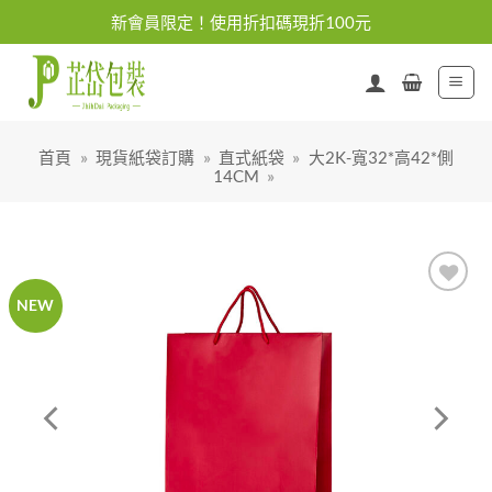
Skip
新會員限定！使用折扣碼現折100元
to
content
首頁
»
現貨紙袋訂購
»
直式紙袋
»
大2K-寬32*高42*側
14CM
»
NEW
加入
「願
望清
單」