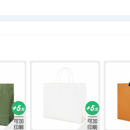
加入
加入
「願
「願
望清
望清
單」
單」
+
+