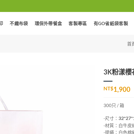
印
不織布袋
環保外帶餐盒
客製專區
有GO省紙袋客製
首
3K粉漾櫻花
加入
NT$
1,900
「願
望清
單」
300只 / 箱
-尺寸：
32*27*
-材質：白牛皮紙
-提繩：白色棉