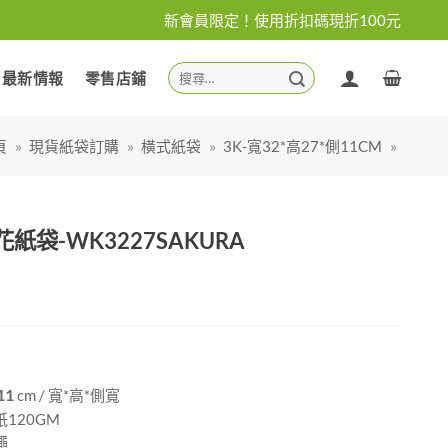
新會員限定！使用折扣碼現折100元
搜
最新情報
零售店鋪
尋
關
鍵
頁
»
現貨紙袋訂購
»
橫式紙袋
»
3K-寬32*高27*側11CM
»
字:
紙袋-WK3227SAKURA
11
cm / 寬*高*側寬
120GM
繩