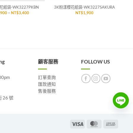
紙袋-WK3227PKBN
3K粉漾櫻花紙袋-WK3227SAKURA
價
,900
–
NT$
3,400
NT$
1,900
格
範
圍：
NT$1,900
到
NT$3,400
ng
顧客服務
FOLLOW US
00pm
訂單查詢
匯款通知
售後服務
26 號
Visa
MasterCard
Cash
On