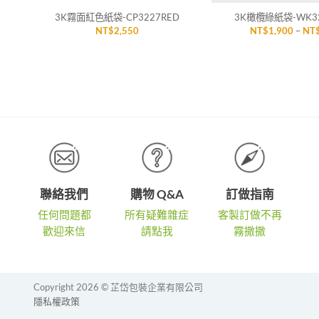
3K霧面紅色紙袋-CP3227RED
3K橄欖綠紙袋-WK32
NT$
2,550
NT$
1,900
–
NT
聯絡我們
購物 Q&A
訂做指南
任何問題都
所有疑難雜症
客製訂做不再
歡迎來信
請點我
霧撒撒
Copyright 2026 © 芷岱包裝企業有限公司
隱私權政策