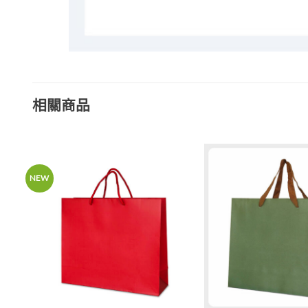
相關商品
NEW
加入
加入
「願
「願
望清
望清
單」
單」
+
+