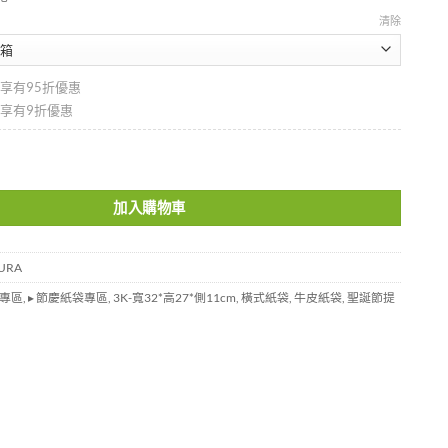
清除
即享有95折優惠
即享有9折優惠
K3227SAKURA 數量
加入購物車
URA
專區
,
▸ 節慶紙袋專區
,
3K-寬32*高27*側11cm
,
橫式紙袋
,
牛皮紙袋
,
聖誕節提