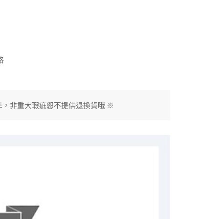
格
準，非重大瑕疵恕不提供退換貨哦 ※