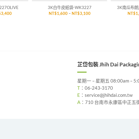
27OLIVE
3K白牛皮紙袋-WK3227
3K南瓜布朗尼
價
價
$
3,400
NT$
1,600
–
NT$
3,100
NT$
1
格
格
範
範
圍：
圍：
NT$1,900
NT$1,600
到
到
NT$3,400
NT$3,100
芷岱包裝 Jhih Dai Packagi
星期一 – 星期五 08:00am – 5:
T
：
06-243-3170
E
：
service@jhihdai.com.tw
A
：
710 台南市永康區中正五街 