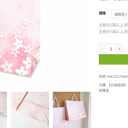
規格
全館任2箱以上,
全館任5箱以上,
3K粉漾櫻花紙袋-W
貨號:
WK3227SAK
分類:
【公版紙袋】
袋專區