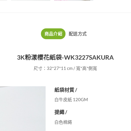
商品介紹
配送方式
3K粉漾櫻花紙袋-WK3227SAKURA
尺寸：32*27*11 cm / 寬*高*側寬
紙袋材質 /
白牛皮紙 120GM
提繩 /
白色棉繩