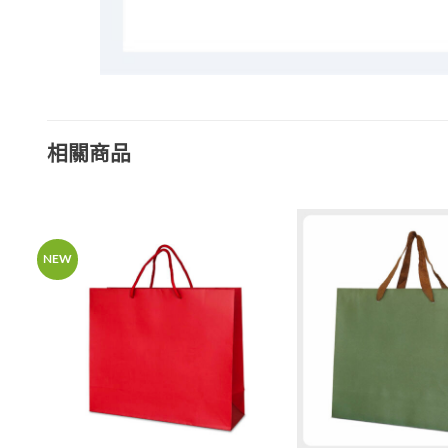
相關商品
NEW
加入
加入
「願
「願
望清
望清
單」
單」
+
+