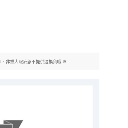
準，非重大瑕疵恕不提供退換貨哦 ※