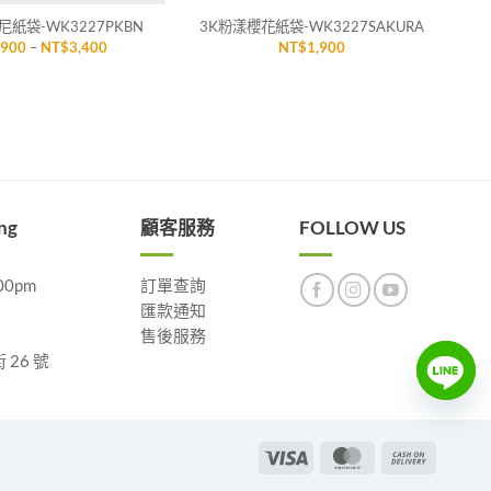
紙袋-WK3227PKBN
3K粉漾櫻花紙袋-WK3227SAKURA
價
,900
–
NT$
3,400
NT$
1,900
格
範
圍：
NT$1,900
到
NT$3,400
ng
顧客服務
FOLLOW US
00pm
訂單查詢
匯款通知
售後服務
26 號
Visa
MasterCard
Cash
On