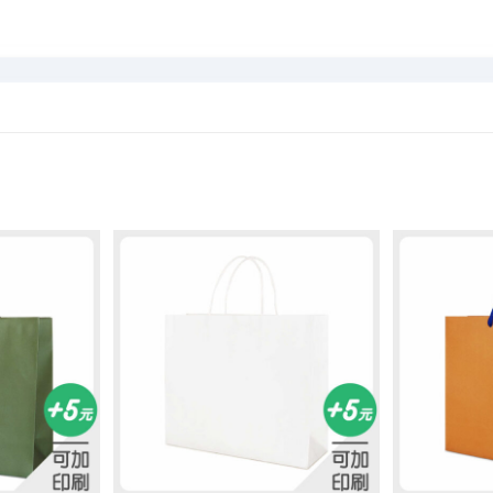
加入
加入
「願
「願
望清
望清
單」
單」
+
+