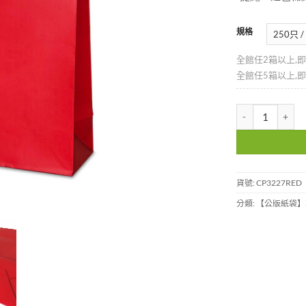
規格
全館任2箱以上,
全館任5箱以上,
3K霧面紅色紙袋-C
貨號:
CP3227RED
分類:
【公版紙袋】