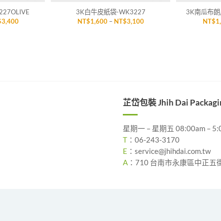
27OLIVE
3K白牛皮紙袋-WK3227
3K南瓜布朗尼
價
價
$
3,400
NT$
1,600
–
NT$
3,100
NT$
1
格
格
範
範
圍：
圍：
NT$1,900
NT$1,600
到
到
NT$3,400
NT$3,100
芷岱包裝 Jhih Dai Packagi
星期一 – 星期五 08:00am – 5:
T
：
06-243-3170
E
：
service@jhihdai.com.tw
A
：
710 台南市永康區中正五街 