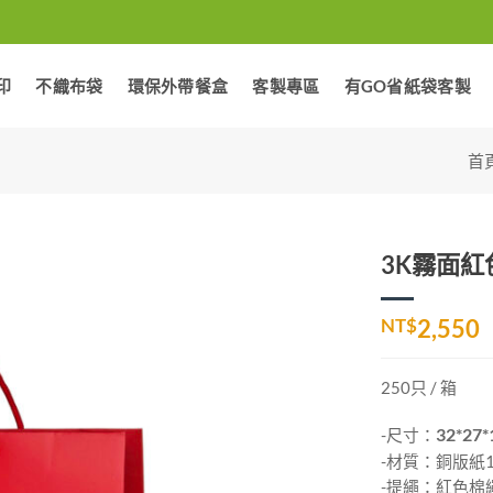
印
不織布袋
環保外帶餐盒
客製專區
有GO省紙袋客製
首
3K霧面紅色
加入
NT$
2,550
「願
望清
單」
250只 / 箱
-尺寸：
32*27*
-材質：銅版紙1
-提繩：紅色棉