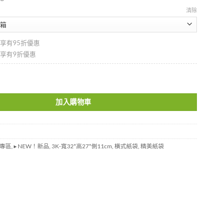
清除
即享有95折優惠
即享有9折優惠
P3227RED 數量
加入購物車
專區
,
▸ NEW！新品
,
3K-寬32*高27*側11cm
,
橫式紙袋
,
精美紙袋