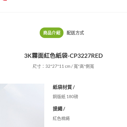
商品介紹
配送方式
3K霧面紅色紙袋-CP3227RED
尺寸：32*27*11 cm / 寬*高*側寬
紙袋材質 /
銅版紙 180磅
提繩 /
紅色棉繩