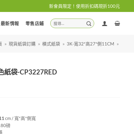
新會員限定！使用折扣碼現折100元
搜
最新情報
零售店鋪
尋
關
鍵
頁
»
現貨紙袋訂購
»
橫式紙袋
»
3K-寬32*高27*側11CM
»
字:
紙袋-CP3227RED
11
cm / 寬*高*側寬
80磅
繩