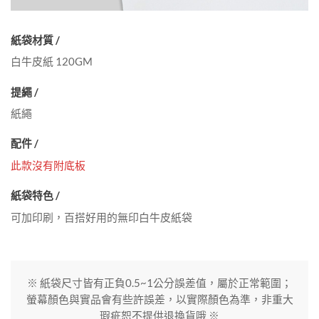
紙袋材質 /
白牛皮紙 120GM
提繩 /
紙繩
配件 /
此款沒有附底板
紙袋特色 /
可加印刷，百搭好用的無印白牛皮紙袋
※ 紙袋尺寸皆有正負0.5~1公分誤差值，屬於正常範圍；
螢幕顏色與實品會有些許誤差，以實際顏色為準，非重大
瑕疵恕不提供退換貨哦 ※