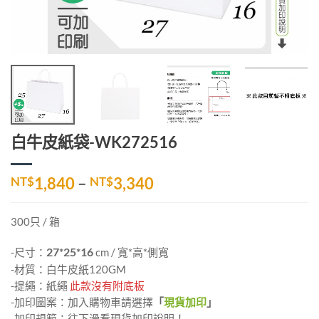
白牛皮紙袋-WK272516
價
NT$
1,840
–
NT$
3,340
格
範
300只 / 箱
圍：
NT$1,840
-尺寸：
27*25*16
cm / 寬*高*側寬
到
-材質：白牛皮紙120GM
NT$3,340
-提繩：紙繩
此款沒有附底板
-加印圖案：加入購物車請選擇
「
現貨加印
」
-加印規範：往下滑看現貨加印說明！