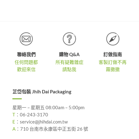
到
NT$1,3
,340
NT$3,300
到
NT$1,8
聯絡我們
購物 Q&A
訂做指南
任何問題都
所有疑難雜症
客製訂做不再
歡迎來信
請點我
霧撒撒
芷岱包裝 Jhih Dai Packaging
星期一 – 星期五 08:00am – 5:00pm
T
：
06-243-3170
E
：
service@jhihdai.com.tw
A
：
710 台南市永康區中正五街 26 號