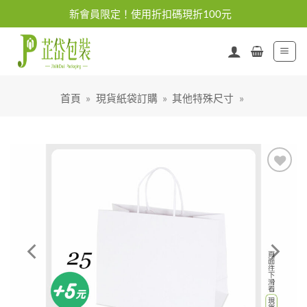
Skip
新會員限定！使用折扣碼現折100元
to
content
首頁
»
現貨紙袋訂購
»
其他特殊尺寸
»
加入
「願
望清
單」