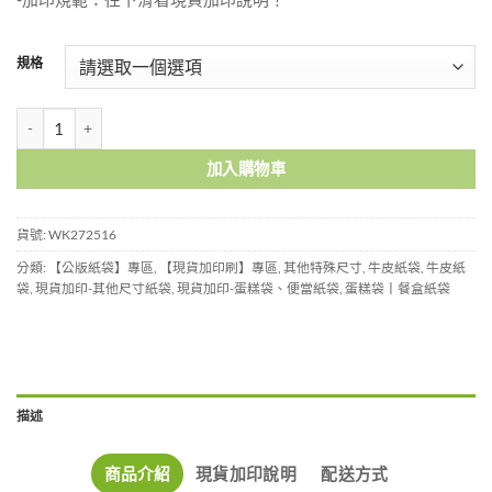
規格
白牛皮紙袋-WK272516 數量
加入購物車
貨號:
WK272516
分類:
【公版紙袋】專區
,
【現貨加印刷】專區
,
其他特殊尺寸
,
牛皮紙袋
,
牛皮紙
袋
,
現貨加印-其他尺寸紙袋
,
現貨加印-蛋糕袋、便當紙袋
,
蛋糕袋丨餐盒紙袋
描述
商品介紹
現貨加印說明
配送方式