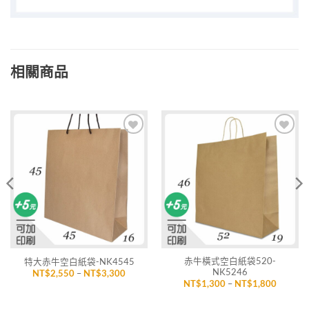
相關商品
加入
加入
「願
「願
望清
望清
單」
單」
赤牛橫式空白紙袋520-
特大赤牛空白紙袋-NK4545
NK5246
價
NT$
2,550
–
NT$
3,300
格
價
NT$
1,300
–
NT$
1,800
範
格
圍：
範
,840
NT$2,550
圍：