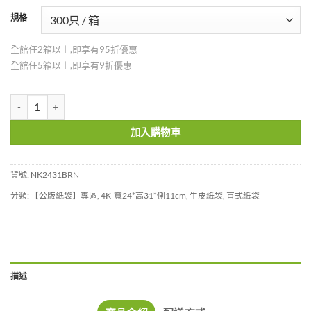
規格
全館任2箱以上,即享有95折優惠
全館任5箱以上,即享有9折優惠
咖啡紙袋-中袋-NK2431BRN 數量
加入購物車
貨號:
NK2431BRN
分類:
【公版紙袋】專區
,
4K-寬24*高31*側11cm
,
牛皮紙袋
,
直式紙袋
描述