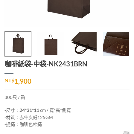
咖啡紙袋-中袋-NK2431BRN
NT$
1,900
300只 / 箱
-尺寸：
24*31*11
cm / 寬*高*側寬
-材質：赤牛皮紙125GM
-提繩：咖啡色棉繩
清除