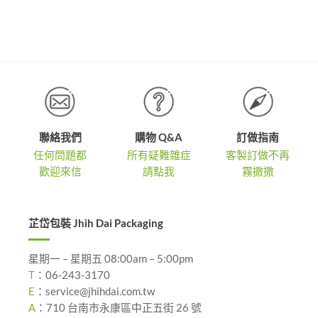
圍：
範
NT$1,5
圍：
到
,900
NT$1,900
NT$3,0
到
,400
NT$3,400
聯絡我們
購物 Q&A
訂做指南
任何問題都
所有疑難雜症
客製訂做不再
歡迎來信
請點我
霧撒撒
芷岱包裝 Jhih Dai Packaging
星期一 – 星期五 08:00am – 5:00pm
T
：
06-243-3170
E
：
service@jhihdai.com.tw
A
：
710 台南市永康區中正五街 26 號