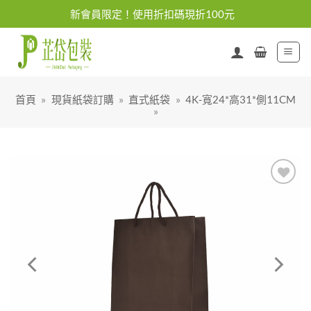
Skip
新會員限定！使用折扣碼現折100元
to
content
首頁
»
現貨紙袋訂購
»
直式紙袋
»
4K-寬24*高31*側11CM
»
加入
「願
望清
單」