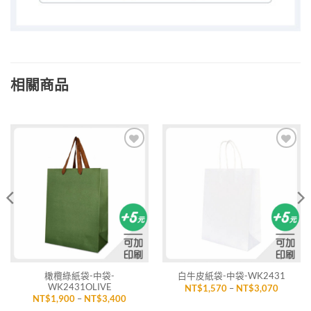
相關商品
加入
加入
「願
「願
望清
望清
單」
單」
橄欖綠紙袋-中袋-
白牛皮紙袋-中袋-WK2431
WK2431OLIVE
價
NT$
1,570
–
NT$
3,070
格
價
NT$
1,900
–
NT$
3,400
範
格