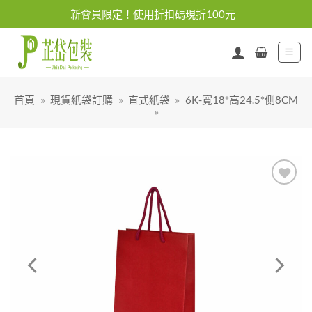
Skip
新會員限定！使用折扣碼現折100元
to
content
首頁
»
現貨紙袋訂購
»
直式紙袋
»
6K-寬18*高24.5*側8CM
»
加入
「願
望清
單」