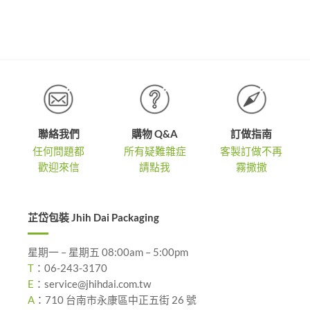
圍：
圍：
NT$2,300
NT$1,9
到
到
NT$4,300
NT$3,9
聯絡我們
購物 Q&A
訂做指南
任何問題都
所有疑難雜症
客製訂做不再
歡迎來信
請點我
霧撒撒
芷岱包裝 Jhih Dai Packaging
星期一 – 星期五 08:00am – 5:00pm
T
：
06-243-3170
E
：
service@jhihdai.com.tw
A
：
710 台南市永康區中正五街 26 號