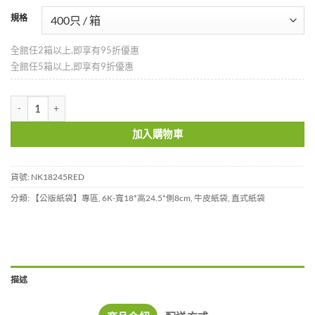
規格
全館任2箱以上,即享有95折優惠
全館任5箱以上,即享有9折優惠
紅色紙袋-小袋-NK18245RED 數量
加入購物車
貨號:
NK18245RED
分類:
【公版紙袋】專區
,
6K-寬18*高24.5*側8cm
,
牛皮紙袋
,
直式紙袋
描述