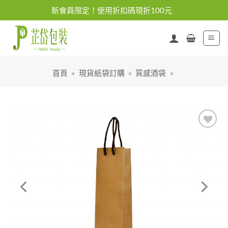
Skip
新會員限定！使用折扣碼現折100元
to
content
首頁
»
現貨紙袋訂購
»
質感酒袋
»
加入
「願
望清
單」