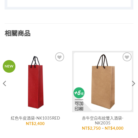
相關商品
加入
加入
NEW
「願
「願
望清
望清
單」
單」
赤牛空白布紋雙入酒袋-
紅色牛皮酒袋-NK1035RED
NK2035
NT$
2,400
價
NT$
2,750
–
NT$
4,000
格
範