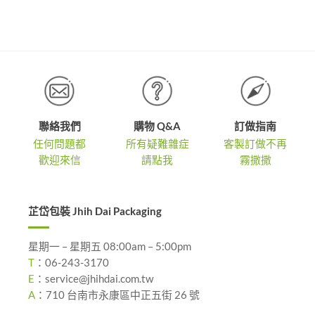
圍：
NT$2,7
到
NT$4,0
聯絡我們
購物 Q&A
訂做指南
任何問題都
所有疑難雜症
客製訂做不再
歡迎來信
請點我
霧撒撒
芷岱包裝 Jhih Dai Packaging
星期一 – 星期五 08:00am – 5:00pm
T
：
06-243-3170
E
：
service@jhihdai.com.tw
A
：
710 台南市永康區中正五街 26 號