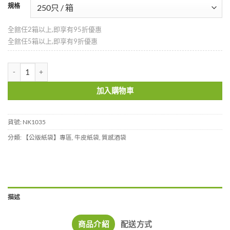
規格
全館任2箱以上,即享有95折優惠
全館任5箱以上,即享有9折優惠
赤牛空白布紋酒袋-NK1035 數量
加入購物車
貨號:
NK1035
分類:
【公版紙袋】專區
,
牛皮紙袋
,
質感酒袋
描述
商品介紹
配送方式