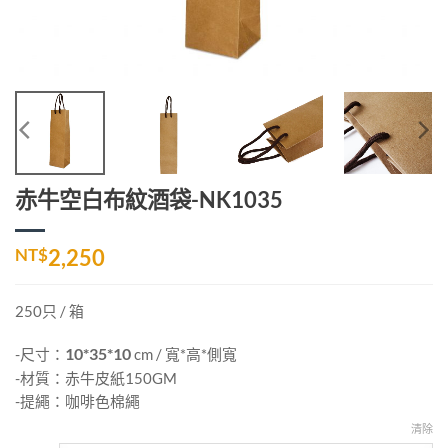
赤牛空白布紋酒袋-NK1035
NT$
2,250
250只 / 箱
-尺寸：
10*35*10
cm / 寬*高*側寬
-材質：赤牛皮紙150GM
-提繩：咖啡色棉繩
清除