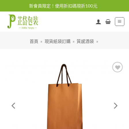
Skip
新會員限定！使用折扣碼現折100元
to
content
首頁
»
現貨紙袋訂購
»
質感酒袋
»
加入
「願
望清
單」