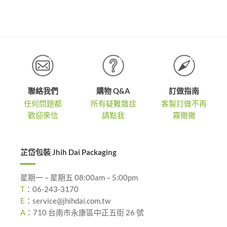
圍：
NT$2,7
到
NT$4,0
聯絡我們
購物 Q&A
訂做指南
任何問題都
所有疑難雜症
客製訂做不再
歡迎來信
請點我
霧撒撒
芷岱包裝 Jhih Dai Packaging
星期一 – 星期五 08:00am – 5:00pm
T
：
06-243-3170
E
：
service@jhihdai.com.tw
A
：
710 台南市永康區中正五街 26 號