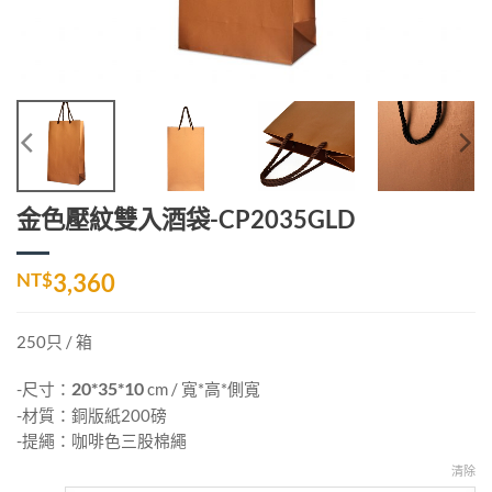
金色壓紋雙入酒袋-CP2035GLD
NT$
3,360
250只 / 箱
-尺寸：
20*35*10
cm / 寬*高*側寬
-材質：銅版紙200磅
-提繩：咖啡色三股棉繩
清除