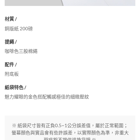
材質 /
銅版紙 200磅
提繩 /
咖啡色三股棉繩
配件 /
附底板
紙袋特色 /
魅力耀眼的金色搭配觸感極佳的細緻壓紋
※ 紙袋尺寸皆有正負0.5~1公分誤差值，屬於正常範圍；
螢幕顏色與實品會有些許誤差，以實際顏色為準，非重大
瑕疵恕不提供退換貨哦 ※