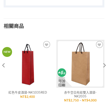
相關商品
加入
加入
NEW
「願
「願
望清
望清
單」
單」
赤牛空白布紋雙入酒袋-
紅色牛皮酒袋-NK1035RED
NK2035
NT$
2,400
價
NT$
2,750
–
NT$
4,000
格
範