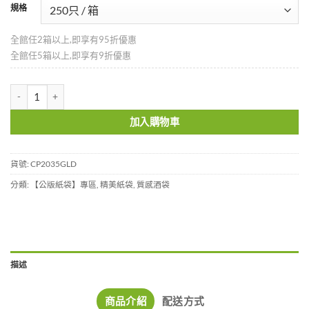
規格
全館任2箱以上,即享有95折優惠
全館任5箱以上,即享有9折優惠
金色壓紋雙入酒袋-CP2035GLD 數量
加入購物車
貨號:
CP2035GLD
分類:
【公版紙袋】專區
,
精美紙袋
,
質感酒袋
描述
商品介紹
配送方式