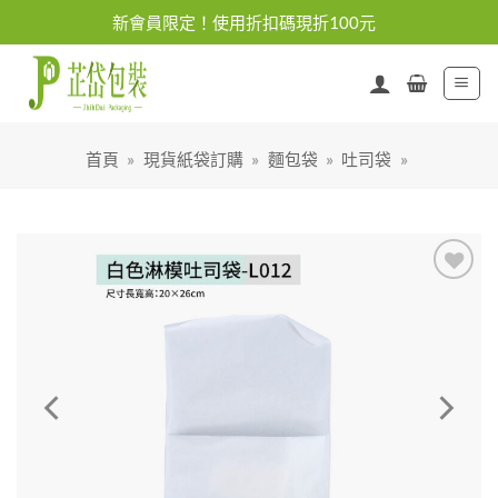
Skip
新會員限定！使用折扣碼現折100元
to
content
首頁
»
現貨紙袋訂購
»
麵包袋
»
吐司袋
»
加入
「願
望清
單」