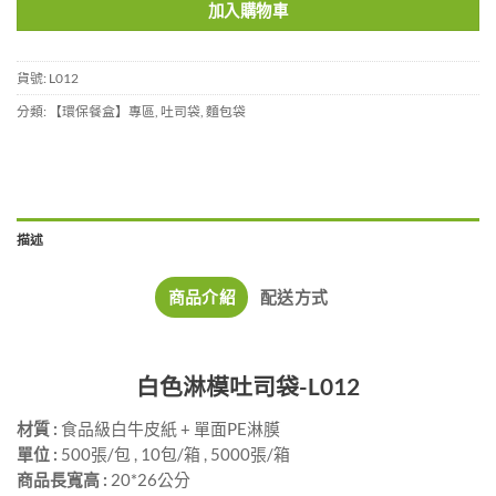
加入購物車
貨號:
L012
分類:
【環保餐盒】專區
,
吐司袋
,
麵包袋
描述
商品介紹
配送方式
白色淋模吐司袋-L012
材質 :
食品級白牛皮紙 + 單面PE淋膜
單位 :
500張/包 , 10包/箱 , 5000張/箱
商品長寬高 :
20*26公分