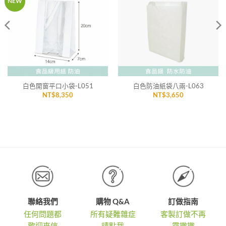
NEW
「願
「願
望清
望清
單」
單」
白色開窗平口小袋-L051
白色防油紙袋八兩-L063
NT$
8,350
NT$
3,650
聯絡我們
購物 Q&A
訂做指南
任何問題都
所有疑難雜症
客製訂做不再
歡迎來信
請點我
霧撒撒