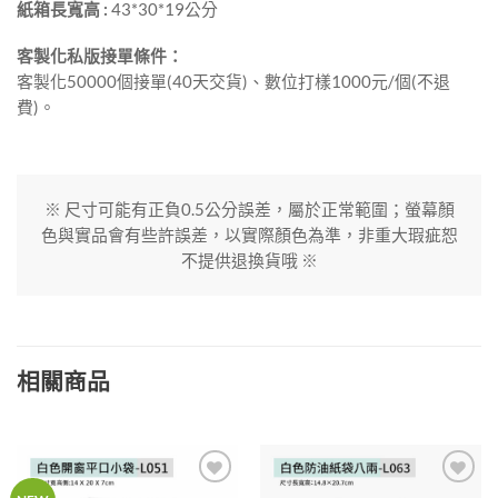
紙箱長寬高 :
43*30*19公分
客製化私版接單條件：
客製化50000個接單(40天交貨)、數位打樣1000元/個(不退
費)。
※ 尺寸可能有正負0.5公分誤差，屬於正常範圍；螢幕顏
色與實品會有些許誤差，以實際顏色為準，非重大瑕疵恕
不提供退換貨哦 ※
相關商品
加入
加入