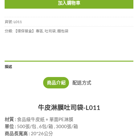
加入購物車
貨號:
L011
分類:
【環保餐盒】專區
,
吐司袋
,
麵包袋
描述
商品介紹
配送方式
牛皮淋膜吐司袋-L011
材質 :
食品級牛皮紙 + 單面PE淋膜
單位 :
500張/包 , 6包/箱 , 3000張/箱
商品長寬高 :
20*26公分