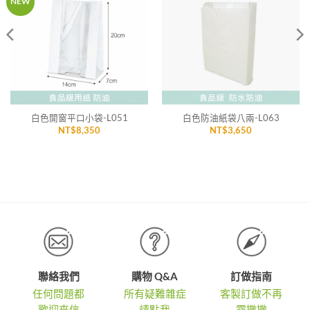
NEW
「願
「願
望清
望清
單」
單」
白色開窗平口小袋-L051
白色防油紙袋八兩-L063
NT$
8,350
NT$
3,650
聯絡我們
購物 Q&A
訂做指南
任何問題都
所有疑難雜症
客製訂做不再
歡迎來信
請點我
霧撒撒