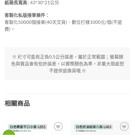
紙箱長寬高 :
43*30*21公分
客製化私版接單條件：
客製化50000個接單(40天交貨)、數位打樣1000元/個(不退
費)。
※ 尺寸可能有正負0.5公分誤差，屬於正常範圍；螢幕顏
色與實品會有些許誤差，以實際顏色為準，非重大瑕疵恕
不提供退換貨哦 ※
相關商品
加入
加入