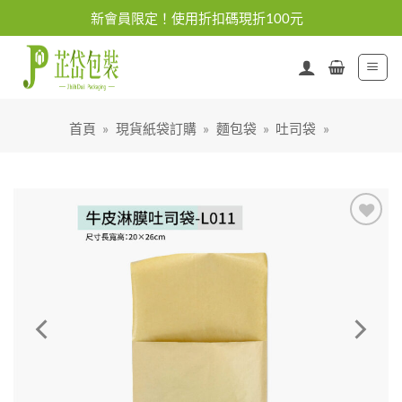
Skip
新會員限定！使用折扣碼現折100元
to
content
首頁
»
現貨紙袋訂購
»
麵包袋
»
吐司袋
»
加入
「願
望清
單」