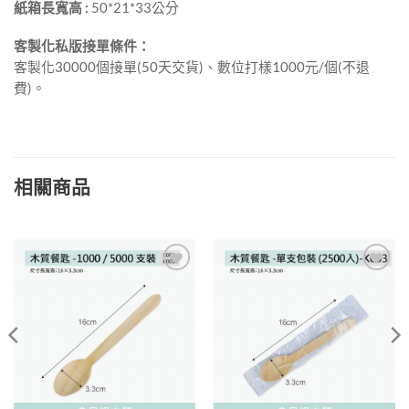
紙箱長寬高 :
50*21*33公分
客製化私版接單條件：
客製化30000個接單(50天交貨)、數位打樣1000元/個(不退
費)。
相關商品
加入
加入
「願
「願
望清
望清
單」
單」