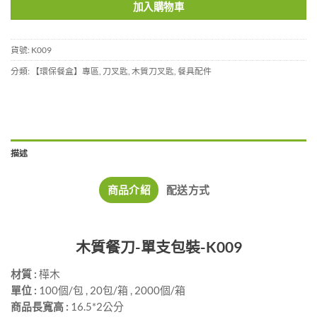
加入購物車
貨號:
K009
分類:
【環保餐盒】專區
,
刀叉匙
,
木質刀叉匙
,
餐具配件
描述
商品介紹
配送方式
木質餐刀-單支包裝-K009
材質 :
樺木
單位 :
100個/包 , 20包/箱 , 2000個/箱
商品長寬高 :
16.5*2公分