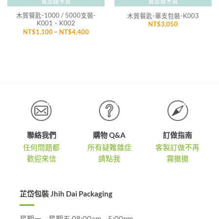
木質餐匙-1000 / 5000支裝-
木質餐匙-單支包裝-K003
K001、K002
NT$
3,050
價
NT$
1,100
–
NT$
4,400
格
範
圍：
NT$1,100
到
NT$4,400
聯絡我們
購物 Q&A
訂做指南
任何問題都
所有疑難雜症
客製訂做不再
歡迎來信
請點我
霧撒撒
芷岱包裝 Jhih Dai Packaging
星期一 – 星期五 08:00am – 5:00pm