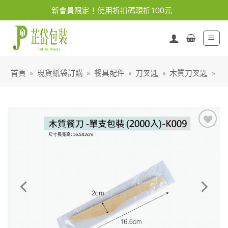
Skip
新會員限定！使用折扣碼現折100元
to
content
首頁
»
現貨紙袋訂購
»
餐具配件
»
刀叉匙
»
木質刀叉匙
»
加入
「願
望清
單」