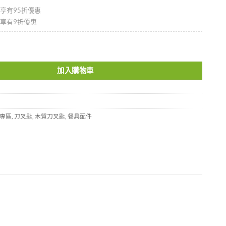
即享有95折優惠
即享有9折優惠
-K003 數量
加入購物車
專區
,
刀叉匙
,
木質刀叉匙
,
餐具配件