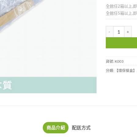
全館任2箱以上,
全館任5箱以上,
木質餐匙-單支包裝
貨號:
K003
分類:
【環保餐盒】
商品介紹
配送方式