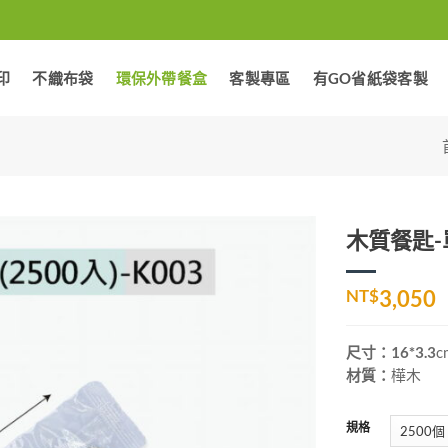
印
不織布袋
環保外帶餐盒
客製專區
有GO省紙袋客製
木質餐匙-
加入
NT$
3,050
「願
望清
單」
尺寸：16*3.3
c
材質：
樺木
規格