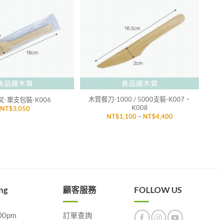
「願
「願
望清
望清
單」
單」
+
木質餐刀-1000 / 5000支裝-K007、
-單支包裝-K006
K008
NT$
3,050
價
NT$
1,100
–
NT$
4,400
格
範
圍：
NT$1,100
到
NT$4,400
ng
顧客服務
FOLLOW US
00pm
訂單查詢