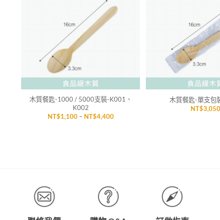
「願
「願
望清
望清
單」
單」
+
+
木質餐匙-1000 / 5000支裝-K001、
木質餐匙-單支包裝
K002
NT$
3,05
價
NT$
1,100
–
NT$
4,400
格
範
圍：
NT$1,100
到
NT$4,400