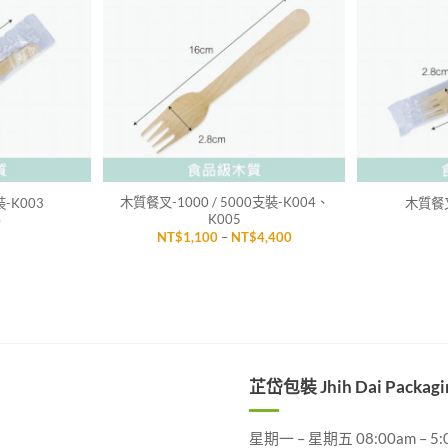
「願
「願
望清
望清
單」
單」
+
+
木質餐叉-1000 / 5000支裝-K004、
-K003
木質餐叉
K005
0
價
NT$
1,100
–
NT$
4,400
格
範
圍：
NT$1,100
到
NT$4,400
芷岱包裝 Jhih Dai Packagi
星期一 – 星期五 08:00am – 5: