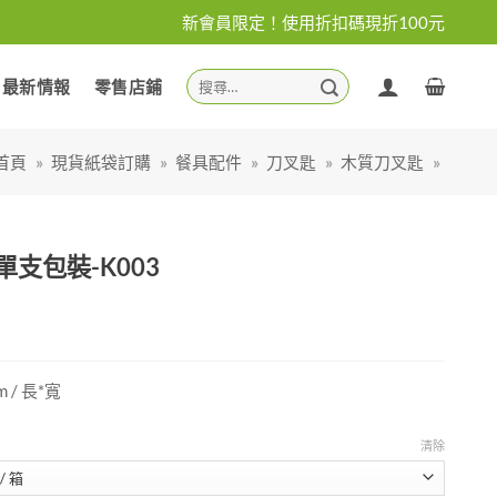
新會員限定！使用折扣碼現折100元
搜
最新情報
零售店鋪
尋
關
鍵
首頁
»
現貨紙袋訂購
»
餐具配件
»
刀叉匙
»
木質刀叉匙
»
字:
單支包裝-K003
m
/ 長*寬
清除