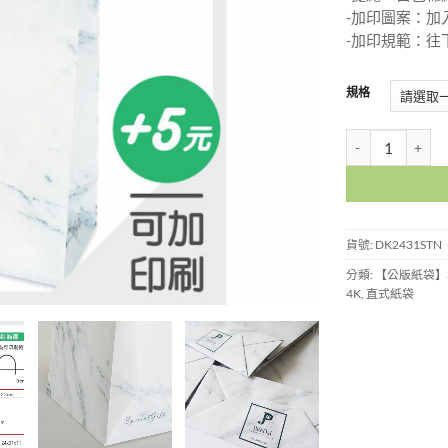
-加印圖案：加
-加印規範：往
規格
大理石紙袋-中袋-D
貨號:
DK2431STN
分類:
【公版紙袋】
4K
,
直式紙袋