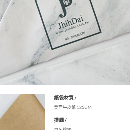
紙袋材質 /
雙面牛皮紙 125GM
提繩 /
白色棉繩