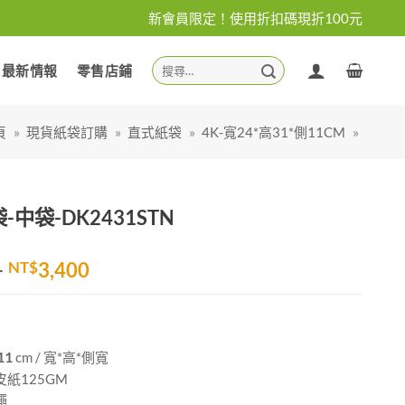
新會員限定！使用折扣碼現折100元
搜
最新情報
零售店鋪
尋
關
鍵
頁
»
現貨紙袋訂購
»
直式紙袋
»
4K-寬24*高31*側11CM
»
字:
中袋-DK2431STN
價
–
NT$
3,400
格
範
圍：
NT$1,900
11
cm / 寬*高*側寬
到
紙125GM
NT$3,400
繩