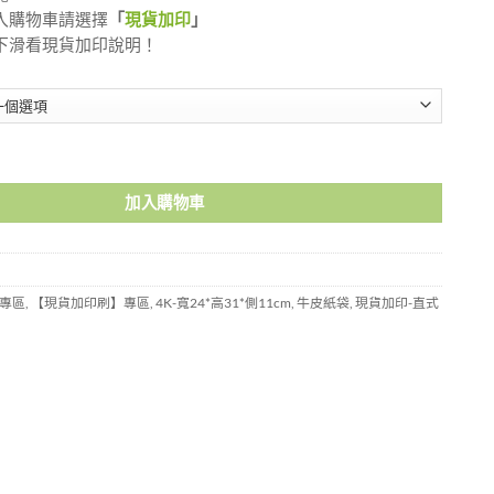
入購物車請選擇
「
現貨加印
」
下滑看現貨加印說明！
K2431STN 數量
加入購物車
專區
,
【現貨加印刷】專區
,
4K-寬24*高31*側11cm
,
牛皮紙袋
,
現貨加印-直式