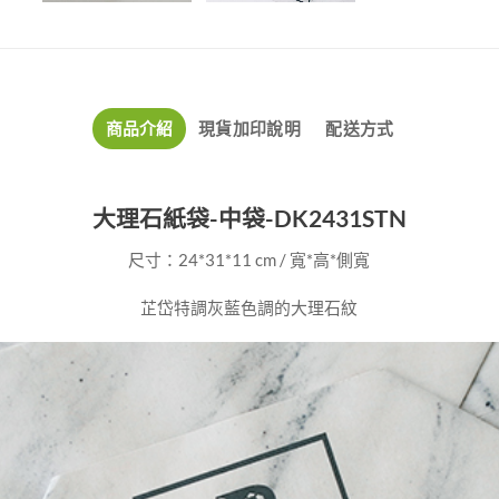
商品介紹
現貨加印說明
配送方式
大理石紙袋-中袋-DK2431STN
尺寸：24*31*11 cm / 寬*高*側寬
芷岱特調灰藍色調的大理石紋