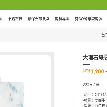
印
不織布袋
環保外帶餐盒
客製專區
有GO省紙袋客製
首
大理石紙袋-
加入
NT$
1,900
「願
望清
單」
300只 / 箱
-尺寸：
24*31*
-材質：雙面牛皮
-提繩：白色棉