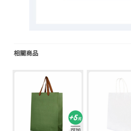
相關商品
加入
加入
「願
「願
望清
望清
單」
單」