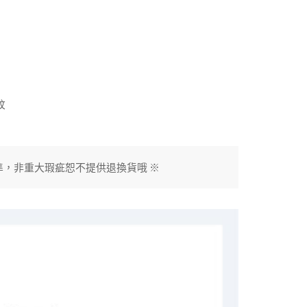
紋
準，非重大瑕疵恕不提供退換貨哦 ※