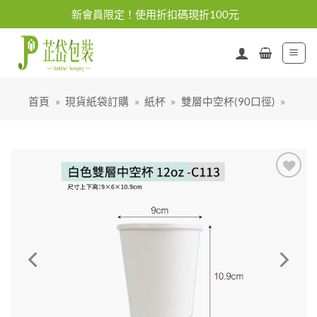
Skip
新會員限定！使用折扣碼現折100元
to
content
首頁
»
現貨紙袋訂購
»
紙杯
»
雙層中空杯(90口徑)
»
加入
「願
望清
單」