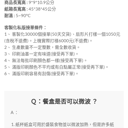
商品長寬高 :
9*9*10.9公分
紙箱長寬高 :
45*38*45公分
耐溫 :
5~90°C
客製化私版接單條件：
1、 客製化30000個接單(50天交貨)、扇形片打樣一個1050元
(含稅不退費)。上機實際打樣6000元(不退費)。
2、 生產數量不一定整數，需全數收貨。
3、 印刷油墨一定有味道(接受再下單)。
4、 無法每批印刷顏色都一樣(接受再下單)。
5、 滿版印刷顏色不平均或有白點屬正常(接受再下單)。
6、 滿版印刷容易有刮傷(接受再下單)。
Ｑ：餐盒是否可以微波 ？
Ａ：
紙杯紙盒可用於盛裝食物並以微波加熱，但是許多紙