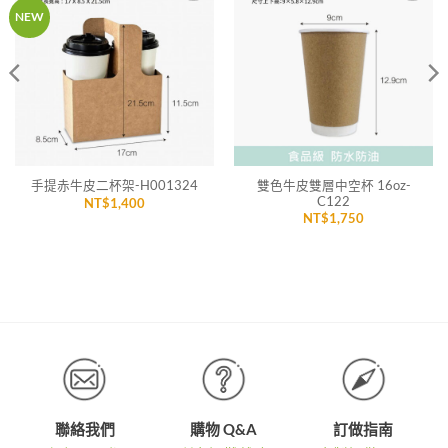
加入
加入
NEW
「願
「願
望清
望清
單」
單」
雙色牛皮雙層中空杯 16oz-
手提赤牛皮二杯架-H001324
C122
NT$
1,400
NT$
1,750
聯絡我們
購物 Q&A
訂做指南