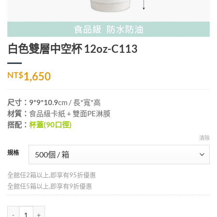
白色雙層中空杯 12oz-C113
NT$
1,650
尺寸：9*9*10.9
cm
/ 長*寬*高
材質：
食品級卡紙 + 雙面PE淋膜
搭配：
杯蓋(90口徑)
清除
規格
全館任2箱以上,即享有95折優惠
全館任5箱以上,即享有9折優惠
白色雙層中空杯 12oz-C113 數量