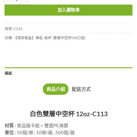
加入購物車
貨號:
C113
分類:
【環保餐盒】專區
,
紙杯
,
雙層中空杯(90口徑)
描述
商品介紹
配送方式
白色雙層中空杯 12oz-C113
材質 :
食品級卡紙 + 雙面PE淋膜
單位 :
50個/條 , 10條/箱 , 500個/箱