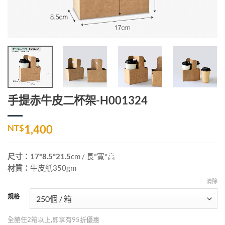
手提赤牛皮二杯架-H001324
NT$
1,400
尺寸：17*8.5*21.5
cm
/ 長*寬*高
材質：
牛皮紙350gm
清除
規格
全館任2箱以上,即享有95折優惠