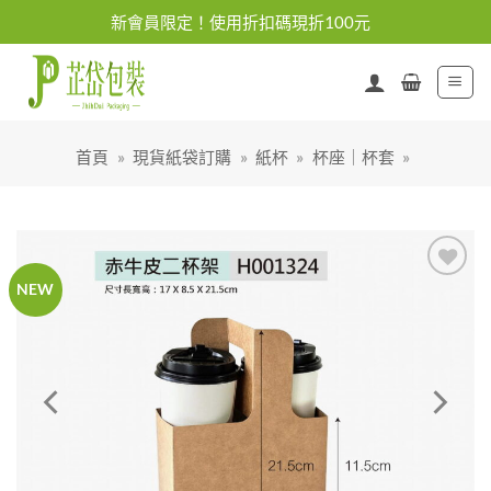
Skip
新會員限定！使用折扣碼現折100元
to
content
首頁
»
現貨紙袋訂購
»
紙杯
»
杯座｜杯套
»
NEW
加入
「願
望清
單」