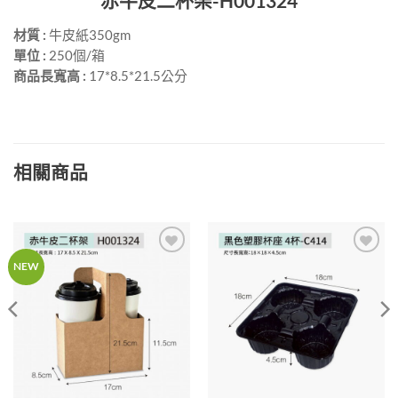
赤牛皮二杯架-H001324
材質 :
牛皮紙350gm
單位 :
250個/箱
商品長寬高 :
17*8.5*21.5公分
相關商品
加入
加入
NEW
「願
「願
望清
望清
單」
單」