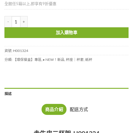
全館任5箱以上,即享有9折優惠
手提赤牛皮二杯架-H001324 數量
加入購物車
貨號:
H001324
分類:
【環保餐盒】專區
,
▸ NEW！新品
,
杯座｜杯套
,
紙杯
描述
商品介紹
配送方式