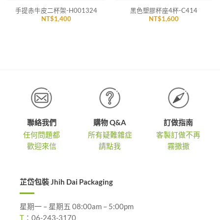
手提赤牛皮二杯架-H001324
黑色塑膠杯座4杯-C414
NT$
1,400
NT$
1,600
聯絡我們
購物 Q&A
訂做指南
任何問題都
所有疑難雜症
客製訂做不再
歡迎來信
請點我
霧撒撒
芷岱包裝 Jhih Dai Packaging
星期一 – 星期五 08:00am – 5:00pm
T
：
06-243-3170