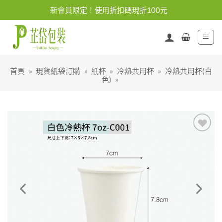
Skip
新會員限定！使用折扣碼現折100元
to
content
首頁
»
現貨紙袋訂購
»
紙杯
»
冷熱共用杯
»
冷熱共用杯(白
色)
»
加入
「願
望清
單」