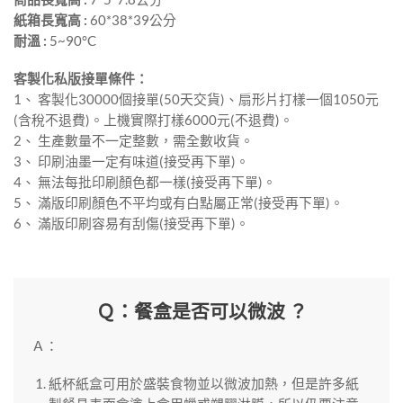
紙箱長寬高 :
60*38*39公分
耐溫 :
5~90°C
客製化私版接單條件：
1、 客製化30000個接單(50天交貨)、扇形片打樣一個1050元
(含稅不退費)。上機實際打樣6000元(不退費)。
2、 生產數量不一定整數，需全數收貨。
3、 印刷油墨一定有味道(接受再下單)。
4、 無法每批印刷顏色都一樣(接受再下單)。
5、 滿版印刷顏色不平均或有白點屬正常(接受再下單)。
6、 滿版印刷容易有刮傷(接受再下單)。
Ｑ：餐盒是否可以微波 ？
Ａ：
紙杯紙盒可用於盛裝食物並以微波加熱，但是許多紙