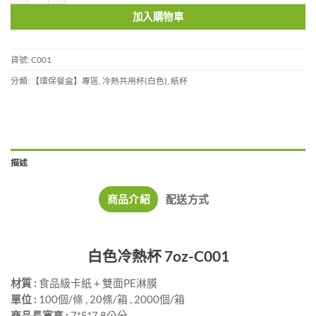
加入購物車
貨號:
C001
分類:
【環保餐盒】專區
,
冷熱共用杯(白色)
,
紙杯
描述
商品介紹
配送方式
白色冷熱杯 7oz-C001
材質 :
食品級卡紙 + 雙面PE淋膜
單位 :
100個/條 , 20條/箱 , 2000個/箱
商品長寬高 :
7*5*7.8公分