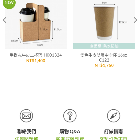
加入
加入
NEW
「願
「願
望清
望清
單」
單」
雙色牛皮雙層中空杯 16oz-
手提赤牛皮二杯架-H001324
C122
NT$
1,400
NT$
1,750
聯絡我們
購物 Q&A
訂做指南
任何問題都
所有疑難雜症
客製訂做不再