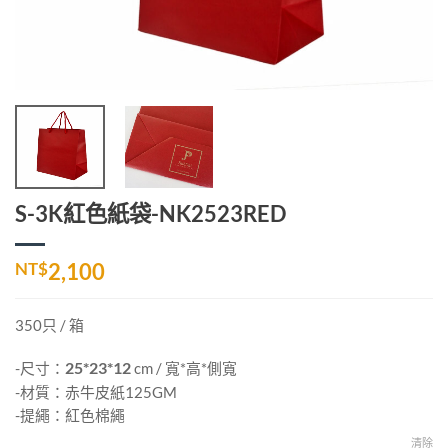
S-3K紅色紙袋-NK2523RED
NT$
2,100
350只 / 箱
-尺寸：
25*23*12
cm / 寬*高*側寬
-材質：赤牛皮紙125GM
-提繩：紅色棉繩
清除