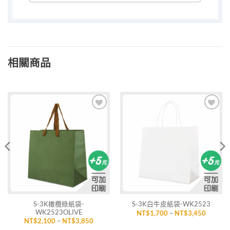
相關商品
加入
加入
「願
「願
望清
望清
單」
單」
S-3K橄欖綠紙袋-
S-3K白牛皮紙袋-WK2523
WK2523OLIVE
價
NT$
1,700
–
NT$
3,450
格
價
NT$
2,100
–
NT$
3,850
範
格