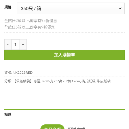
規格
全館任2箱以上,即享有95折優惠
全館任5箱以上,即享有9折優惠
S-3K紅色紙袋-NK2523RED 數量
加入購物車
貨號:
NK2523RED
分類:
【公版紙袋】專區
,
S-3K-寬25*高23*側12cm
,
橫式紙袋
,
牛皮紙袋
描述