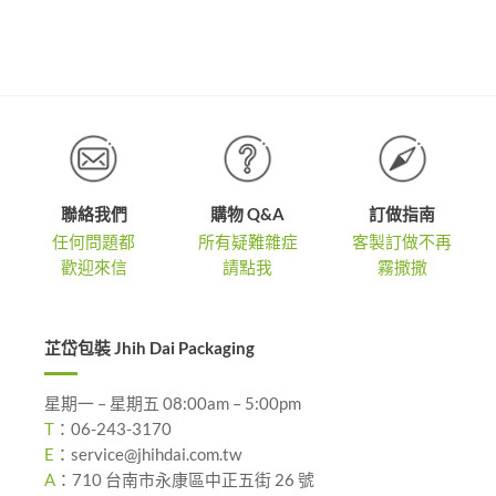
圍：
範
NT$1,7
圍：
到
NT$2,100
NT$3,4
到
NT$3,850
聯絡我們
購物 Q&A
訂做指南
任何問題都
所有疑難雜症
客製訂做不再
歡迎來信
請點我
霧撒撒
芷岱包裝 Jhih Dai Packaging
星期一 – 星期五 08:00am – 5:00pm
T
：
06-243-3170
E
：
service@jhihdai.com.tw
A
：
710 台南市永康區中正五街 26 號