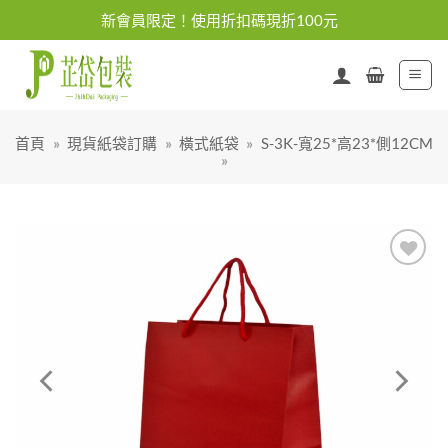
Skip
新會員限定！使用折扣碼現折100元
to
content
首頁
»
現貨紙袋訂購
»
橫式紙袋
»
S-3K-寬25*高23*側12CM
»
加入
「願
望清
單」