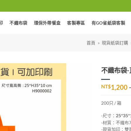
印
不織布袋
環保外帶餐盒
客製專區
有GO省紙袋客製
首頁
»
現貨紙袋訂購
不織布袋-直
加入
NT$
1,200
「願
望清
單」
200只 / 箱
-尺寸：
25*35*
-材質：不織布7
-現貨加印：雙