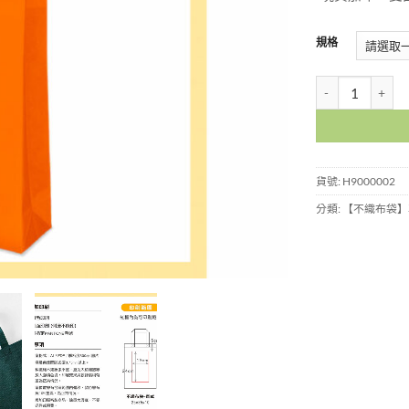
規格
不織布袋-直-桔色小
貨號:
H9000002
分類:
【不織布袋】