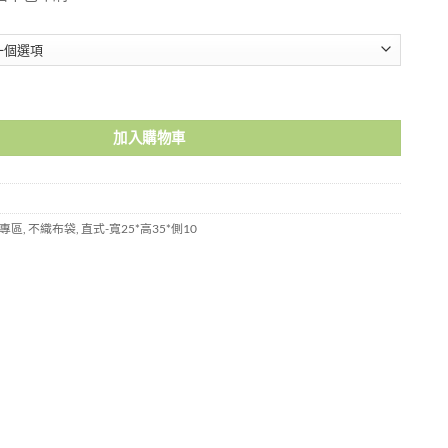
袋-H9000002 數量
加入購物車
專區
,
不織布袋
,
直式-寬25*高35*側10