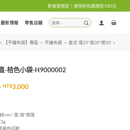
新會員限定！使用折扣碼現折100元
搜
最新情報
零售店鋪
尋
關
鍵
»
【不織布袋】專區
»
不織布袋
»
直式-寬25*高35*側10
»
字:
-桔色小袋-H9000002
價
–
NT$
3,000
格
範
圍：
NT$1,200
10
cm / 寬*高*側寬
到
2g
NT$3,000
面單色印刷