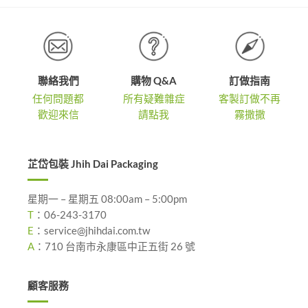
聯絡我們
購物 Q&A
訂做指南
任何問題都
所有疑難雜症
客製訂做不再
歡迎來信
請點我
霧撒撒
芷岱包裝 Jhih Dai Packaging
星期一 – 星期五 08:00am – 5:00pm
T
：
06-243-3170
E
：
service@jhihdai.com.tw
A
：
710 台南市永康區中正五街 26 號
顧客服務