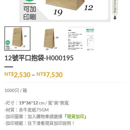
12號平口抱袋-H000195
價
NT$
2,530
–
NT$
7,530
格
範
1000只 / 箱
圍：
NT$2,530
-尺寸：
19*36*12
cm / 寬*高*側寬
到
-材質：赤牛皮紙75GM
NT$7,530
-加印圖案：加入購物車請選擇
「
現貨加印
」
-加印規範：往下滑看現貨加印說明！