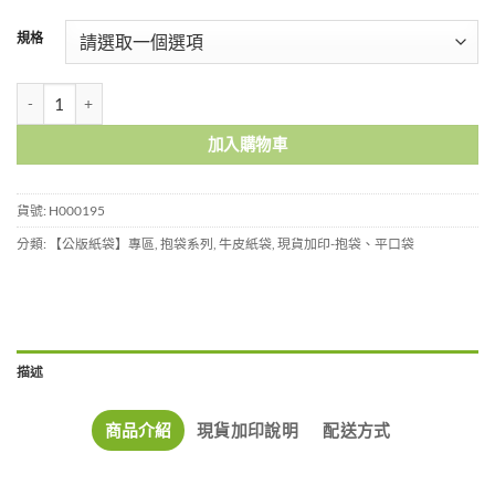
規格
12號平口抱袋-H000195 數量
加入購物車
貨號:
H000195
分類:
【公版紙袋】專區
,
抱袋系列
,
牛皮紙袋
,
現貨加印-抱袋、平口袋
描述
商品介紹
現貨加印說明
配送方式