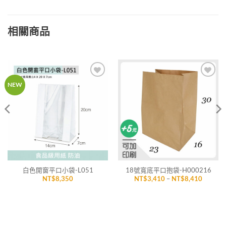
相關商品
加入
加入
NEW
「願
「願
望清
望清
單」
單」
白色開窗平口小袋-L051
18號寬底平口抱袋-H000216
價
NT$
8,350
NT$
3,410
–
NT$
8,410
格
範
圍：
,145
NT$3,4
到
6,645
NT$8,4