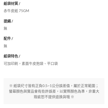
紙袋材質 /
赤牛皮紙 75GM
提繩 /
無
配件 /
無
紙袋特色 /
可加印刷，素面牛皮抱袋、平口袋
※ 紙袋尺寸皆有正負0.5~1公分誤差值，屬於正常範圍；
螢幕顏色與實品會有些許誤差，以實際顏色為準，非重大
瑕疵恕不提供退換貨哦 ※