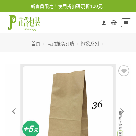
Skip
新會員限定！使用折扣碼現折100元
to
content
首頁
»
現貨紙袋訂購
»
抱袋系列
»
加入
「願
望清
單」