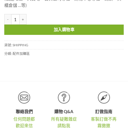
櫃倉儲 …等)
運費加購區 數量
加入購物車
貨號:
SHIPPING
分類:
配件加購區
聯絡我們
購物 Q&A
訂做指南
任何問題都
所有疑難雜症
客製訂做不再
歡迎來信
請點我
霧撒撒