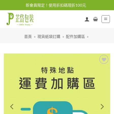
Skip
新會員限定！使用折扣碼現折100元
to
content
首頁
»
現貨紙袋訂購
»
配件加購區
»
加入
「願
望清
單」