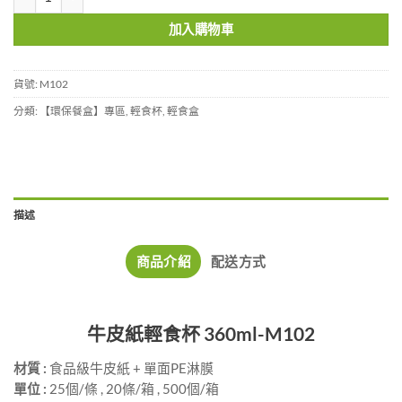
加入購物車
貨號:
M102
分類:
【環保餐盒】專區
,
輕食杯
,
輕食盒
描述
商品介紹
配送方式
牛皮紙輕食杯 360ml-M102
材質 :
食品級牛皮紙 + 單面PE淋膜
單位 :
25個/條 , 20條/箱 , 500個/箱