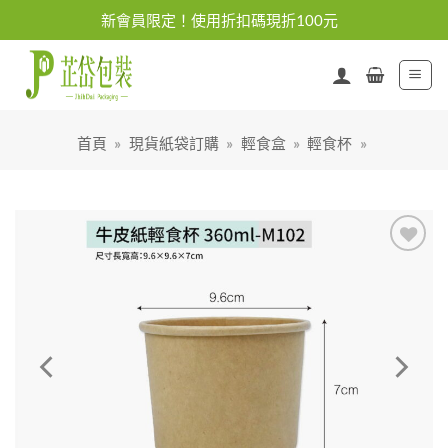
Skip
新會員限定！使用折扣碼現折100元
to
content
首頁
»
現貨紙袋訂購
»
輕食盒
»
輕食杯
»
加入
「願
望清
單」