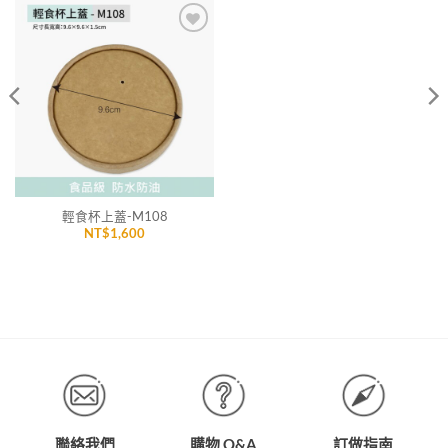
加入
「願
望清
單」
輕食杯上蓋-M108
NT$
1,600
聯絡我們
購物 Q&A
訂做指南