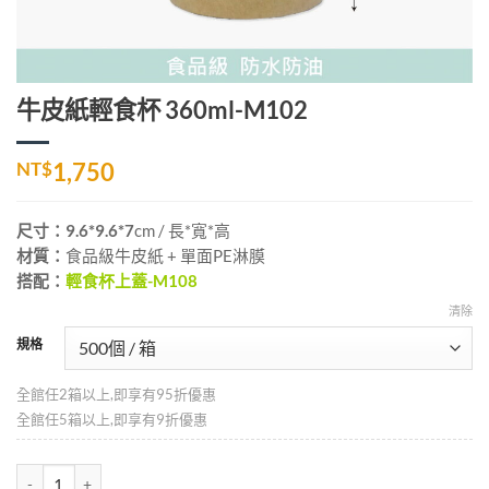
牛皮紙輕食杯 360ml-M102
NT$
1,750
尺寸：9.6*9.6*7
cm
/ 長*寬*高
材質：
食品級牛皮紙 + 單面PE淋膜
搭配：
輕食杯上蓋-M108
清除
規格
全館任2箱以上,即享有95折優惠
全館任5箱以上,即享有9折優惠
牛皮紙輕食杯 360ml-M102 數量