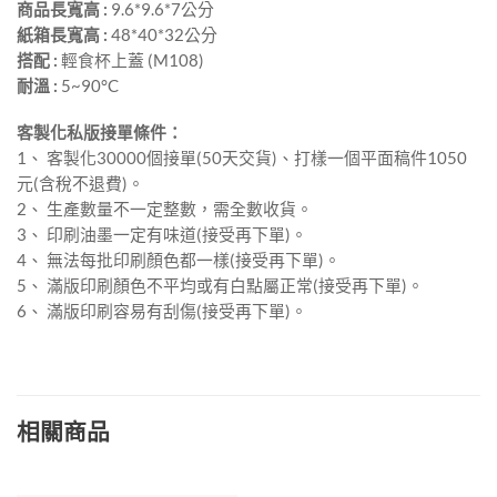
商品長寬高 :
9.6*9.6*7公分
紙箱長寬高 :
48*40*32公分
搭配 :
輕食杯上蓋 (M108)
耐溫 :
5~90°C
客製化私版接單條件：
1、 客製化30000個接單(50天交貨)、打樣一個平面稿件1050
元(含稅不退費)。
2、 生產數量不一定整數，需全數收貨。
3、 印刷油墨一定有味道(接受再下單)。
4、 無法每批印刷顏色都一樣(接受再下單)。
5、 滿版印刷顏色不平均或有白點屬正常(接受再下單)。
6、 滿版印刷容易有刮傷(接受再下單)。
相關商品