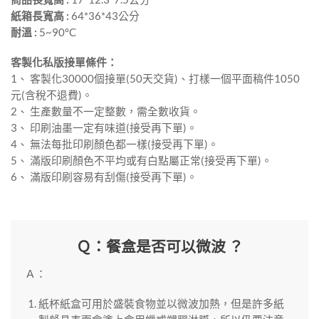
紙箱長寬高 :
64*36*43公分
耐溫 :
5~90°C
客製化私版接單條件：
1、 客製化30000個接單(50天交貨)、打樣一個平面稿件1050
元(含稅不退費)。
2、 生產數量不一定整數，需全數收貨。
3、 印刷油墨一定有味道(接受再下單)。
4、 無法每批印刷顏色都一樣(接受再下單)。
5、 滿版印刷顏色不平均或有白點屬正常(接受再下單)。
6、 滿版印刷容易有刮傷(接受再下單)。
Ｑ：餐盒是否可以微波 ？
Ａ：
紙杯紙盒可用於盛裝食物並以微波加熱，但是許多紙