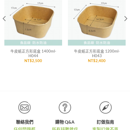
加入
加入
「願
「願
望清
望清
單」
單」
牛皮紙正方形底盒 1400ml-
牛皮紙正方形底盒 1200ml-
H044
H043
NT$
2,500
NT$
2,400
聯絡我們
購物 Q&A
訂做指南
任何問題都
所有疑難雜症
客製訂做不再