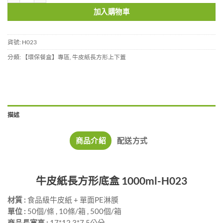
加入購物車
貨號:
H023
分類:
【環保餐盒】專區
,
牛皮紙長方形上下蓋
描述
商品介紹
配送方式
牛皮紙長方形底盒 1000ml-H023
材質 :
食品級牛皮紙 + 單面PE淋膜
單位 :
50個/條 , 10條/箱 , 500個/箱
商品長寬高 :
17*12.3*7.5公分