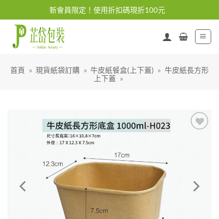
Skip
新會員限定！使用折扣碼現折100元
to
content
首頁
»
現貨紙袋訂購
»
牛皮紙餐盒(上下蓋)
»
牛皮紙長方形
上下蓋
»
加入
「願
望清
單」