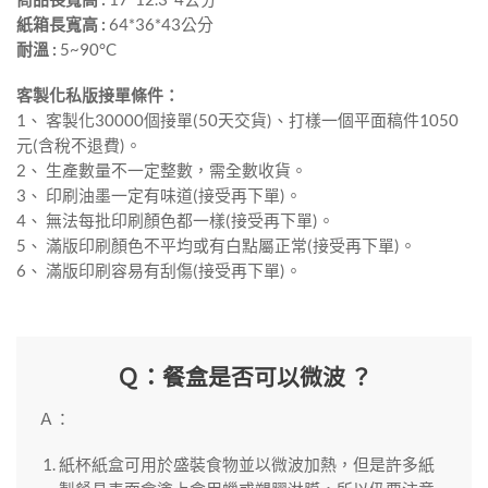
紙箱長寬高 :
64*36*43公分
耐溫 :
5~90°C
客製化私版接單條件：
1、 客製化30000個接單(50天交貨)、打樣一個平面稿件1050
元(含稅不退費)。
2、 生產數量不一定整數，需全數收貨。
3、 印刷油墨一定有味道(接受再下單)。
4、 無法每批印刷顏色都一樣(接受再下單)。
5、 滿版印刷顏色不平均或有白點屬正常(接受再下單)。
6、 滿版印刷容易有刮傷(接受再下單)。
Ｑ：餐盒是否可以微波 ？
Ａ：
紙杯紙盒可用於盛裝食物並以微波加熱，但是許多紙