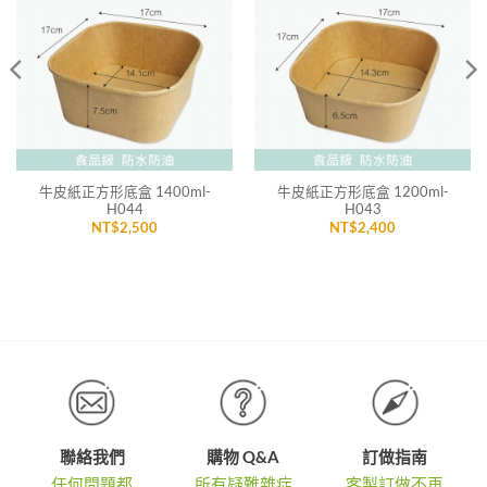
加入
加入
「願
「願
望清
望清
單」
單」
牛皮紙正方形底盒 1400ml-
牛皮紙正方形底盒 1200ml-
H044
H043
NT$
2,500
NT$
2,400
聯絡我們
購物 Q&A
訂做指南
任何問題都
所有疑難雜症
客製訂做不再