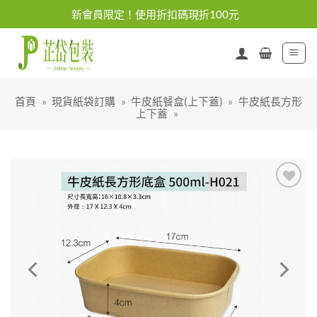
Skip
新會員限定！使用折扣碼現折100元
to
content
首頁
»
現貨紙袋訂購
»
牛皮紙餐盒(上下蓋)
»
牛皮紙長方形
上下蓋
»
加入
「願
望清
單」