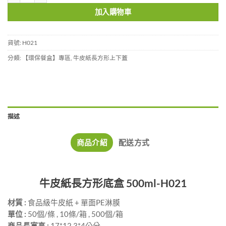
加入購物車
貨號:
H021
分類:
【環保餐盒】專區
,
牛皮紙長方形上下蓋
描述
商品介紹
配送方式
牛皮紙長方形底盒 500ml-H021
材質 :
食品級牛皮紙 + 單面PE淋膜
單位 :
50個/條 , 10條/箱 , 500個/箱
商品長寬高 :
17*12.3*4公分