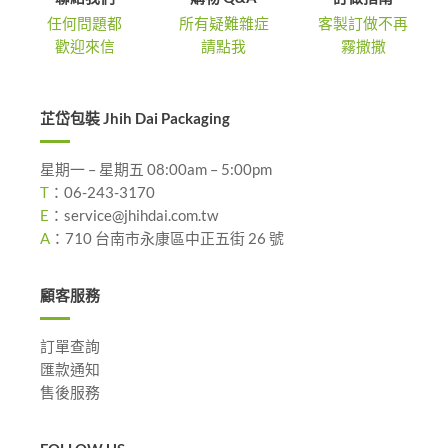
任何問題都
所有疑難雜症
客製訂做不再
歡迎來信
請點我
霧撒撒
芷岱包裝 Jhih Dai Packaging
星期一 – 星期五 08:00am – 5:00pm
T
：
06-243-3170
E
：
service@jhihdai.com.tw
A
：
710 台南市永康區中正五街 26 號
顧客服務
訂單查詢
匯款通知
售後服務