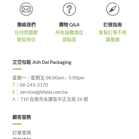
聯絡我們
購物 Q&A
訂做指南
任何問題都
所有疑難雜症
客製訂做不再
歡迎來信
請點我
霧撒撒
芷岱包裝 Jhih Dai Packaging
星期一 – 星期五 08:00am – 5:00pm
T
：
06-243-3170
E
：
service@jhihdai.com.tw
A
：
710 台南市永康區中正五街 26 號
顧客服務
訂單查詢