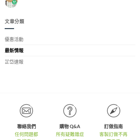
麟
隊
袋
化』
在
尚
洋
冠
方
｜
〈『免
無
案
奪
費
軍！
留
鋁
自
x
言
得
買
箔
由
現
文章分類
奧
越
選！〉
保
貨
中
運
加
多
冷
印』
金
折
袋〉
公
牌！〉
越
中
版
優惠活動
中
紙
多〉
袋
中
加
最新情報
印
體
驗
芷岱速報
募
集
中！〉
中
聯絡我們
購物 Q&A
訂做指南
任何問題都
所有疑難雜症
客製訂做不再