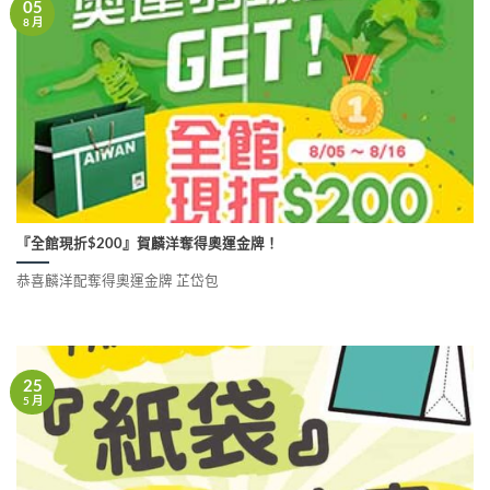
05
8 月
『全館現折$200』賀麟洋奪得奧運金牌！
恭喜麟洋配奪得奧運金牌 芷岱包
25
5 月