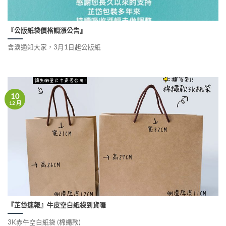
『公版紙袋價格調漲公告』
含淚通知大家，3月1日起公版紙
10
12 月
『芷岱速報』牛皮空白紙袋到貨囉
3K赤牛空白紙袋 (棉繩款)