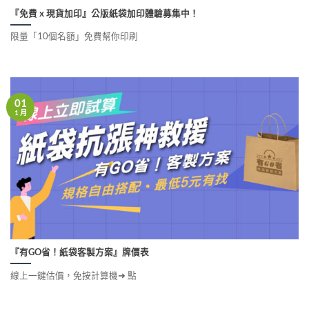
『免費 x 現貨加印』公版紙袋加印體驗募集中！
限量「10個名額」免費幫你印刷
01
1 月
『有GO省！紙袋客製方案』牌價表
線上一鍵估價，免按計算機➜ 點