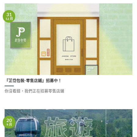
31
12 月
『芷岱包裝-零售店鋪』招募中！
你沒看錯，我們正在招募零售店鋪
20
9 月