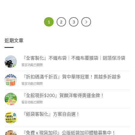
1
2
3
近期文章
『全客製化』不織布袋｜不織布覆膜袋｜鋁箔保冷袋
在
留言功能已關閉
〈『全
客
『折扣碼滿千折百』賀中華隊冠軍！買越多折越多
製
在
留言功能已關閉
化』
〈『折
不
扣
織
『全館現折$200』賀麟洋奪得奧運金牌！
碼
布
在
留言功能已關閉
滿
袋
〈『全
千
｜
館
折
不
『紙袋客製化』方案自由選！
現
百』
織
在
尚
折
賀
布
〈『紙
無
$200』
中
袋
覆
留
客
賀
言
華
『免費 x 現貨加印』公版紙袋加印體驗募集中！
膜
製